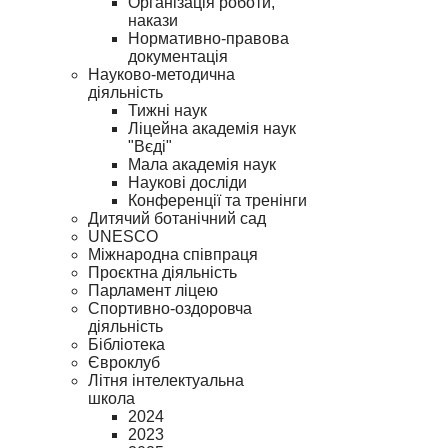
Організація роботи,
накази
Нормативно-правова
документація
Науково-методична
діяльність
Тижні наук
Ліцейна академія наук
"Вєді"
Мала академія наук
Наукові досліди
Конференції та тренінги
Дитячий ботанічний сад
UNESCO
Міжнародна співпраця
Проєктна діяльність
Парламент ліцею
Спортивно-оздоровча
діяльність
Бібліотека
Євроклуб
Літня інтелектуальна
школа
2024
2023