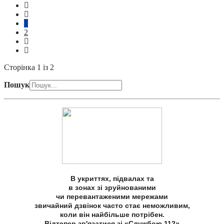
1
2
Сторінка 1 із 2
Пошук
В укриттях, підвалах та
в зонах зі зруйнованими
чи перевантаженими мережами
звичайний дзвінок часто стає неможливим,
коли він найбільше потрібен.
Відтепер зв'язатися зі «Службою 112»