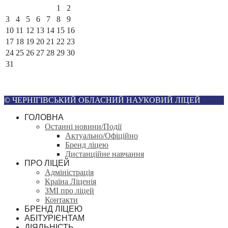
1
2
3
4
5
6
7
8
9
10
11
12
13
14
15
16
17
18
19
20
21
22
23
24
25
26
27
28
29
30
31
© ЧЕРНІГІВСЬКИЙ ОБЛАСНИЙ НАУКОВИЙ ЛІЦЕЙ
ГОЛОВНА
Останні новини/Події
Актуально/Офіційно
Бренд ліцею
Дистанційне навчання
ПРО ЛІЦЕЙ
Адміністрація
Країна Ліценія
ЗМІ про ліцей
Контакти
БРЕНД ЛІЦЕЮ
АБІТУРІЄНТАМ
ДІЯЛЬНІСТЬ