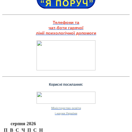
Телефони та
чат-боти гарячої
лінії психологічної допомоги
Корисні посилання:
Міністерство
освіти
і науки
України
серпня 2026
П
В
С
Ч
П
С
Н