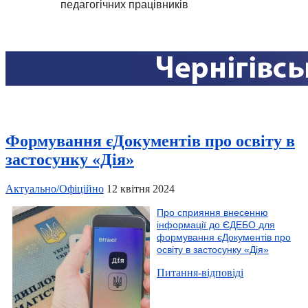
педагогічних працівників
Формування єДокументів про освіту в
застосунку «Дія»
Актуально/Офіційно
12 квітня 2024
Про сприяння внесенню
інформації до ЄДЕБО для
формування єДокументів про
освіту в застосунку «Дія»
Питання-відповіді