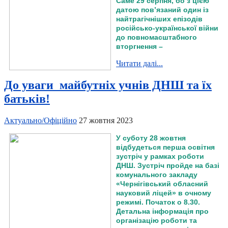
Саме 29 серпня, бо з цією
датою пов’язаний один із
найтрагічніших епізодів
російсько-української війни
до повномасштабного
вторгнення –
Читати далі...
До уваги майбутніх учнів ДНШ та їх
батьків!
Актуально/Офіційно
27 жовтня 2023
У суботу 28 жовтня
відбудеться перша освітня
зустріч у рамках роботи
ДНШ. Зустріч пройде на базі
комунального закладу
«Чернігівський обласний
науковий ліцей» в очному
режимі. Початок о 8.30.
Детальна інформація про
організацію роботи та