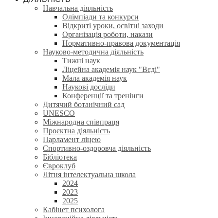
Навчальна діяльність
Олімпіади та конкурси
Відкриті уроки, освітні заходи
Організація роботи, накази
Нормативно-правова документація
Науково-методична діяльність
Тижні наук
Ліцейна академія наук "Вєді"
Мала академія наук
Наукові досліди
Конференції та тренінги
Дитячий ботанічний сад
UNESCO
Міжнародна співпраця
Проєктна діяльність
Парламент ліцею
Спортивно-оздоровча діяльність
Бібліотека
Євроклуб
Літня інтелектуальна школа
2024
2023
2025
Кабінет психолога