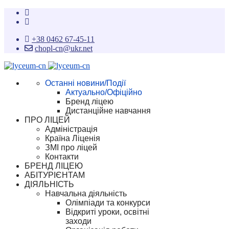
+38 0462 67-45-11
chopl-cn@ukr.net
Останні новини/Події
Актуально/Офіційно
Бренд ліцею
Дистанційне навчання
ПРО ЛІЦЕЙ
Адміністрація
Країна Ліценія
ЗМІ про ліцей
Контакти
БРЕНД ЛІЦЕЮ
АБІТУРІЄНТАМ
ДІЯЛЬНІСТЬ
Навчальна діяльність
Олімпіади та конкурси
Відкриті уроки, освітні
заходи