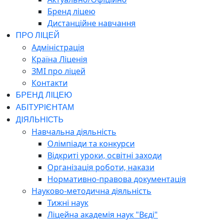
Бренд ліцею
Дистанційне навчання
ПРО ЛІЦЕЙ
Адміністрація
Країна Ліценія
ЗМІ про ліцей
Контакти
БРЕНД ЛІЦЕЮ
АБІТУРІЄНТАМ
ДІЯЛЬНІСТЬ
Навчальна діяльність
Олімпіади та конкурси
Відкриті уроки, освітні заходи
Організація роботи, накази
Нормативно-правова документація
Науково-методична діяльність
Тижні наук
Ліцейна академія наук "Вєді"