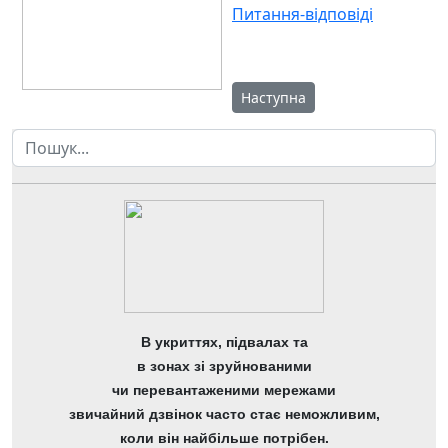
Питання-відповіді
Наступна стаття: 3-4 квітня 
Наступна
Пошук
В укриттях, підвалах та
в зонах зі зруйнованими
чи перевантаженими мережами
звичайний дзвінок часто стає неможливим,
коли він найбільше потрібен.