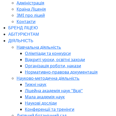
Адміністрація
Країна Ліценія
ЗМІ про ліцей
Контакти
БРЕНД ЛІЦЕЮ
АБІТУРІЄНТАМ
ДІЯЛЬНІСТЬ
Навчальна діяльність
Олімпіади та конкурси
Відкриті уроки, освітні заходи
Організація роботи, накази
Нормативно-правова документація
Науково-методична діяльність
Тижні наук
Ліцейна академія наук "Вєді"
Мала академія наук
Наукові досліди
Конференції та тренінги
Дитячий ботанічний сад