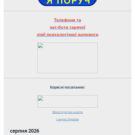
Телефони та
чат-боти гарячої
лінії психологічної допомоги
Корисні посилання:
Міністерство
освіти
і науки
України
серпня 2026