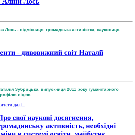
м Аліни Лось
а Лось - відмінниця, громадська активістка, науковиця.
ненти - дивовижний світ Наталії
аталія Зубрицька, випускниця 2011 року гуманітарного
профілю ліцею.
итати далі...
Про свої наукові досягнення,
громадянську активність, необхідні
зміни в системі освіти, майбутнє