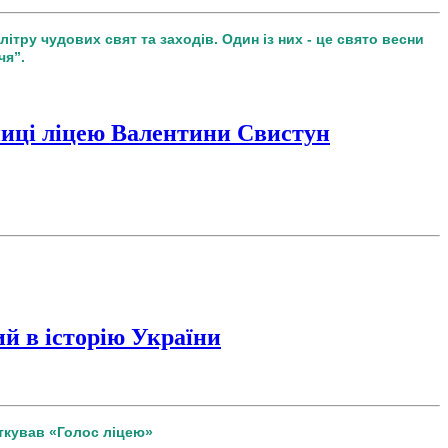
алітру чудових свят та заходів. Один із них - це свято весни
чя”.
ниці ліцею Валентини Свистун
й в історію України
аткував «Голос ліцею»