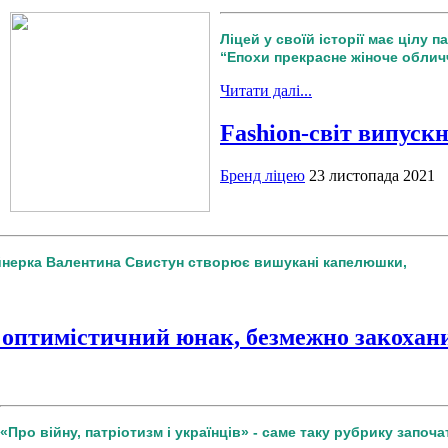
Ліцей у своїй історії має цілу п
“Епохи прекрасне жіноче облич
Читати далі...
Fashion-світ випуск
Бренд ліцею
23 листопада 2021
йнерка Валентина Свистун створює вишукані капелюшки,
 оптимістичний юнак, безмежно закохани
«Про війну, патріотизм і українців» - саме таку рубрику започ