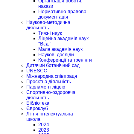
Організація роботи,
накази
Нормативно-правова
документація
Науково-методична
діяльність
Тижні наук
Ліцейна академія наук
"Вєді"
Мала академія наук
Наукові досліди
Конференції та тренінги
Дитячий ботанічний сад
UNESCO
Міжнародна співпраця
Проєктна діяльність
Парламент ліцею
Спортивно-оздоровча
діяльність
Бібліотека
Євроклуб
Літня інтелектуальна
школа
2024
2023