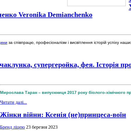
ченко Veronika Demianchenko
щини
за співпрацю, професіоналізм і висвітлення історій успіху наших
аклунка, супергеройка, фея. Історія про 
Мирослава Таран – випускниця 2017 року біолого-хімічного п
Читати далі...
Жінки війни: Ксенія (не)принцеса-воїн
Бренд ліцею
23 березня 2023