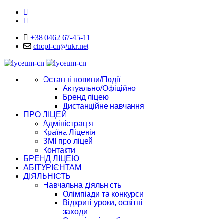
+38 0462 67-45-11
chopl-cn@ukr.net
Останні новини/Події
Актуально/Офіційно
Бренд ліцею
Дистанційне навчання
ПРО ЛІЦЕЙ
Адміністрація
Країна Ліценія
ЗМІ про ліцей
Контакти
БРЕНД ЛІЦЕЮ
АБІТУРІЄНТАМ
ДІЯЛЬНІСТЬ
Навчальна діяльність
Олімпіади та конкурси
Відкриті уроки, освітні
заходи