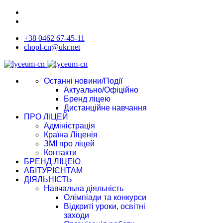
+38 0462 67-45-11
chopl-cn@ukr.net
Останні новини/Події
Актуально/Офіційно
Бренд ліцею
Дистанційне навчання
ПРО ЛІЦЕЙ
Адміністрація
Країна Ліценія
ЗМІ про ліцей
Контакти
БРЕНД ЛІЦЕЮ
АБІТУРІЄНТАМ
ДІЯЛЬНІСТЬ
Навчальна діяльність
Олімпіади та конкурси
Відкриті уроки, освітні
заходи