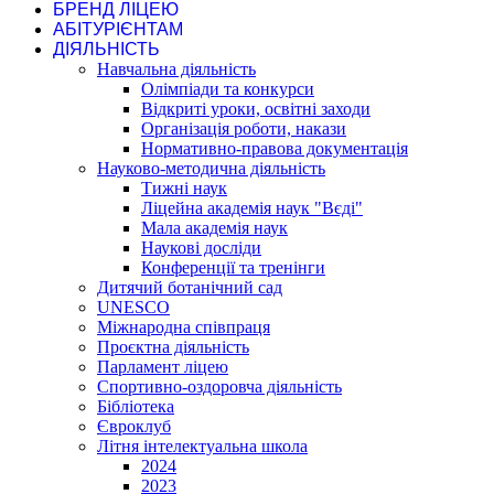
БРЕНД ЛІЦЕЮ
АБІТУРІЄНТАМ
ДІЯЛЬНІСТЬ
Навчальна діяльність
Олімпіади та конкурси
Відкриті уроки, освітні заходи
Організація роботи, накази
Нормативно-правова документація
Науково-методична діяльність
Тижні наук
Ліцейна академія наук "Вєді"
Мала академія наук
Наукові досліди
Конференції та тренінги
Дитячий ботанічний сад
UNESCO
Міжнародна співпраця
Проєктна діяльність
Парламент ліцею
Спортивно-оздоровча діяльність
Бібліотека
Євроклуб
Літня інтелектуальна школа
2024
2023