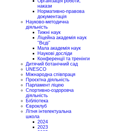
Організація роботи,
накази
Нормативно-правова
документація
Науково-методична
діяльність
Тижні наук
Ліцейна академія наук
"Вєді"
Мала академія наук
Наукові досліди
Конференції та тренінги
Дитячий ботанічний сад
UNESCO
Міжнародна співпраця
Проєктна діяльність
Парламент ліцею
Спортивно-оздоровча
діяльність
Бібліотека
Євроклуб
Літня інтелектуальна
школа
2024
2023