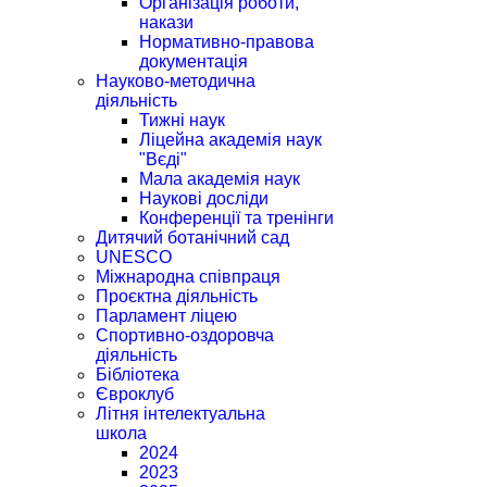
Організація роботи,
накази
Нормативно-правова
документація
Науково-методична
діяльність
Тижні наук
Ліцейна академія наук
"Вєді"
Мала академія наук
Наукові досліди
Конференції та тренінги
Дитячий ботанічний сад
UNESCO
Міжнародна співпраця
Проєктна діяльність
Парламент ліцею
Спортивно-оздоровча
діяльність
Бібліотека
Євроклуб
Літня інтелектуальна
школа
2024
2023