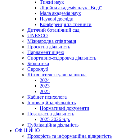
Тижні наук
Ліцейна академія наук "Вєді"
Мала академія наук
Наукові досліди
Конференції та тренінги
Дитячий ботанічний сад
UNESCO
Міжнародна співпраця
Проєктна діяльність
Парламент ліцею
Спортивно-оздоровча діяльність
Бібліотека
Євроклуб
Літня інтелектуальна школа
2024
2023
2025
Кабінет психолога
Інноваційна діяльність
Нормативні документи
Позакласна діяльність
2025-2026 н.р.
Публікаційна діяльність
ОФІЦІЙНО
Прозорість та інформаційна відкритість