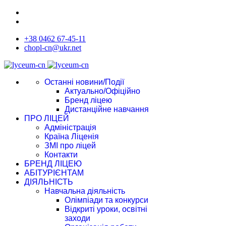
+38 0462 67-45-11
chopl-cn@ukr.net
Останні новини/Події
Актуально/Офіційно
Бренд ліцею
Дистанційне навчання
ПРО ЛІЦЕЙ
Адміністрація
Країна Ліценія
ЗМІ про ліцей
Контакти
БРЕНД ЛІЦЕЮ
АБІТУРІЄНТАМ
ДІЯЛЬНІСТЬ
Навчальна діяльність
Олімпіади та конкурси
Відкриті уроки, освітні
заходи