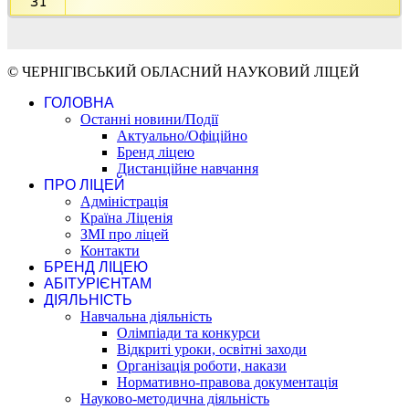
31
© ЧЕРНІГІВСЬКИЙ ОБЛАСНИЙ НАУКОВИЙ ЛІЦЕЙ
ГОЛОВНА
Останні новини/Події
Актуально/Офіційно
Бренд ліцею
Дистанційне навчання
ПРО ЛІЦЕЙ
Адміністрація
Країна Ліценія
ЗМІ про ліцей
Контакти
БРЕНД ЛІЦЕЮ
АБІТУРІЄНТАМ
ДІЯЛЬНІСТЬ
Навчальна діяльність
Олімпіади та конкурси
Відкриті уроки, освітні заходи
Організація роботи, накази
Нормативно-правова документація
Науково-методична діяльність