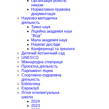
Організація роботи,
накази
Нормативно-правова
документація
Науково-методична
діяльність
Тижні наук
Ліцейна академія наук
"Вєді"
Мала академія наук
Наукові досліди
Конференції та тренінги
Дитячий ботанічний сад
UNESCO
Міжнародна співпраця
Проєктна діяльність
Парламент ліцею
Спортивно-оздоровча
діяльність
Бібліотека
Євроклуб
Літня інтелектуальна
школа
2024
2023