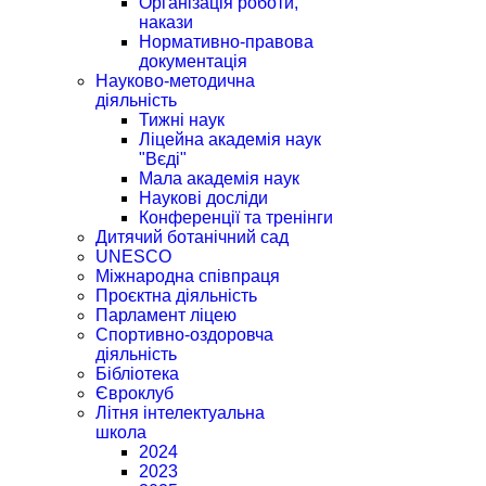
Організація роботи,
накази
Нормативно-правова
документація
Науково-методична
діяльність
Тижні наук
Ліцейна академія наук
"Вєді"
Мала академія наук
Наукові досліди
Конференції та тренінги
Дитячий ботанічний сад
UNESCO
Міжнародна співпраця
Проєктна діяльність
Парламент ліцею
Спортивно-оздоровча
діяльність
Бібліотека
Євроклуб
Літня інтелектуальна
школа
2024
2023