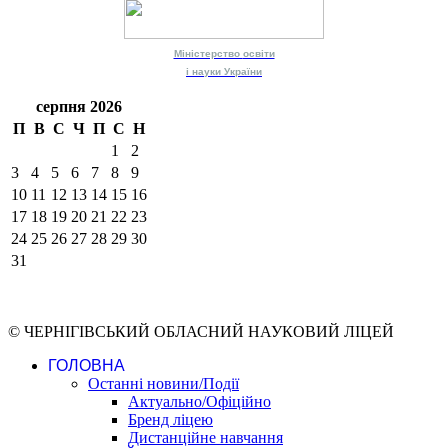
Міністерство
освіти
і науки
України
серпня 2026
П
В
С
Ч
П
С
Н
1
2
3
4
5
6
7
8
9
10
11
12
13
14
15
16
17
18
19
20
21
22
23
24
25
26
27
28
29
30
31
© ЧЕРНІГІВСЬКИЙ ОБЛАСНИЙ НАУКОВИЙ ЛІЦЕЙ
ГОЛОВНА
Останні новини/Події
Актуально/Офіційно
Бренд ліцею
Дистанційне навчання