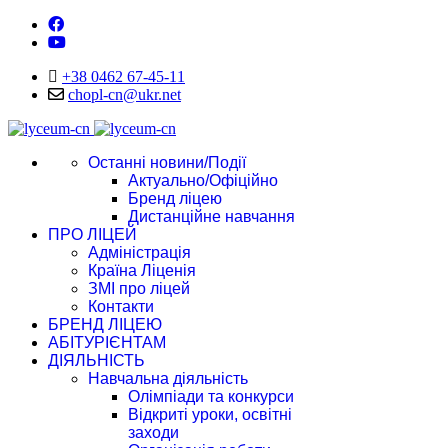
+38 0462 67-45-11
chopl-cn@ukr.net
Останні новини/Події
Актуально/Офіційно
Бренд ліцею
Дистанційне навчання
ПРО ЛІЦЕЙ
Адміністрація
Країна Ліценія
ЗМІ про ліцей
Контакти
БРЕНД ЛІЦЕЮ
АБІТУРІЄНТАМ
ДІЯЛЬНІСТЬ
Навчальна діяльність
Олімпіади та конкурси
Відкриті уроки, освітні
заходи