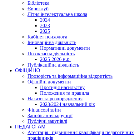
Бібліотека
Євроклуб
Літня інтелектуальна школа
2024
2023
2025
Кабінет психолога
Інноваційна діяльність
Нормативні документи
Позакласна діяльність
2025-2026 н.р.
Публікаційна діяльність
ОФІЦІЙНО
Прозорість та інформаційна відкритість
Офіційні документи
Протидія насильству
Положення та правила
Накази та розпорядження
2023/2024 навчальний рік
Фінансові звіти
Запобігання корупції
Публічні закупівлі
ПЕДАГОГАМ
Атестація і підвишення кваліфікації педагогічних
працівників