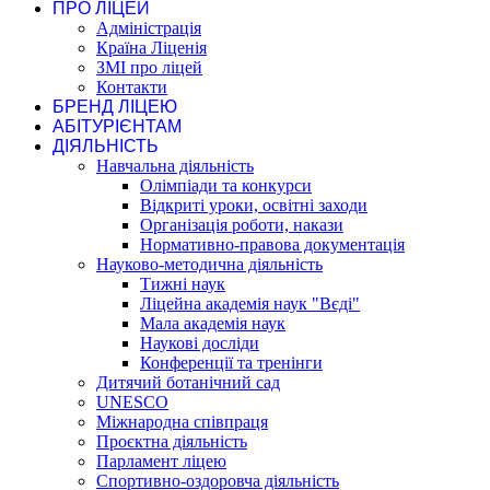
ПРО ЛІЦЕЙ
Адміністрація
Країна Ліценія
ЗМІ про ліцей
Контакти
БРЕНД ЛІЦЕЮ
АБІТУРІЄНТАМ
ДІЯЛЬНІСТЬ
Навчальна діяльність
Олімпіади та конкурси
Відкриті уроки, освітні заходи
Організація роботи, накази
Нормативно-правова документація
Науково-методична діяльність
Тижні наук
Ліцейна академія наук "Вєді"
Мала академія наук
Наукові досліди
Конференції та тренінги
Дитячий ботанічний сад
UNESCO
Міжнародна співпраця
Проєктна діяльність
Парламент ліцею
Спортивно-оздоровча діяльність