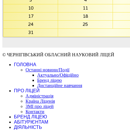
3
4
10
11
17
18
24
25
31
© ЧЕРНІГІВСЬКИЙ ОБЛАСНИЙ НАУКОВИЙ ЛІЦЕЙ
ГОЛОВНА
Останні новини/Події
Актуально/Офіційно
Бренд ліцею
Дистанційне навчання
ПРО ЛІЦЕЙ
Адміністрація
Країна Ліценія
ЗМІ про ліцей
Контакти
БРЕНД ЛІЦЕЮ
АБІТУРІЄНТАМ
ДІЯЛЬНІСТЬ