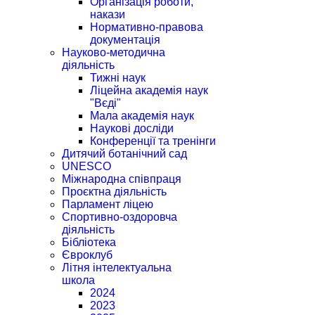
Організація роботи,
накази
Нормативно-правова
документація
Науково-методична
діяльність
Тижні наук
Ліцейна академія наук
"Вєді"
Мала академія наук
Наукові досліди
Конференції та тренінги
Дитячий ботанічний сад
UNESCO
Міжнародна співпраця
Проєктна діяльність
Парламент ліцею
Спортивно-оздоровча
діяльність
Бібліотека
Євроклуб
Літня інтелектуальна
школа
2024
2023