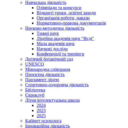
Навчальна діяльність
Олімпіади та конкурси
Відкриті уроки, освітні заходи
Організація роботи, накази
Нормативно-правова документація
Науково-методична діяльність
Тижні наук
Ліцейна академія наук "Вєді"
Мала академія наук
Наукові досліди
Конференції та тренінги
Дитячий ботанічний сад
UNESCO
Міжнародна співпраця
Проєктна діяльність
Парламент ліцею
Спортивно-оздоровча діяльність
Бібліотека
Євроклуб
Літня інтелектуальна школа
2024
2023
2025
Кабінет психолога
Інноваційна діяльність