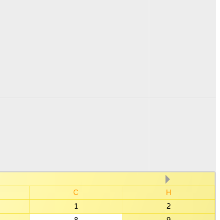
С
Н
1
2