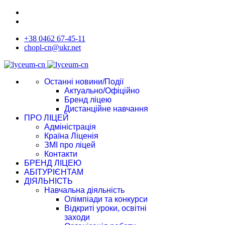
+38 0462 67-45-11
chopl-cn@ukr.net
Останні новини/Події
Актуально/Офіційно
Бренд ліцею
Дистанційне навчання
ПРО ЛІЦЕЙ
Адміністрація
Країна Ліценія
ЗМІ про ліцей
Контакти
БРЕНД ЛІЦЕЮ
АБІТУРІЄНТАМ
ДІЯЛЬНІСТЬ
Навчальна діяльність
Олімпіади та конкурси
Відкриті уроки, освітні
заходи