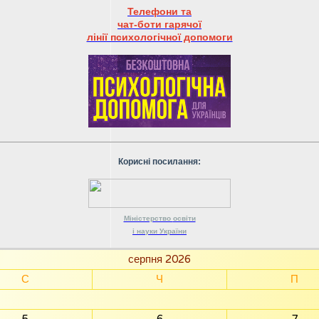
Телефони та
чат-боти гарячої
лінії психологічної допомоги
Корисні посилання:
Міністерство
освіти
і науки
України
серпня 2026
С
Ч
П