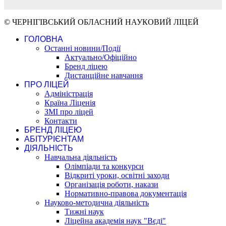
© ЧЕРНІГІВСЬКИЙ ОБЛАСНИЙ НАУКОВИЙ ЛІЦЕЙ
ГОЛОВНА
Останні новини/Події
Актуально/Офіційно
Бренд ліцею
Дистанційне навчання
ПРО ЛІЦЕЙ
Адміністрація
Країна Ліценія
ЗМІ про ліцей
Контакти
БРЕНД ЛІЦЕЮ
АБІТУРІЄНТАМ
ДІЯЛЬНІСТЬ
Навчальна діяльність
Олімпіади та конкурси
Відкриті уроки, освітні заходи
Організація роботи, накази
Нормативно-правова документація
Науково-методична діяльність
Тижні наук
Ліцейна академія наук "Вєді"