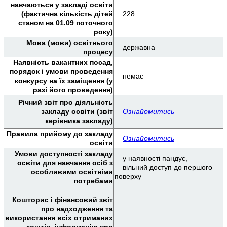
навчаються у закладі освіти
(фактична кількість дітей
228
станом на 01.09 поточного
року)
Мова (мови) освітнього
державна
процесу
Наявність вакантних посад,
порядок і умови проведення
немає
конкурсу на їх заміщення (у
разі його проведення)
Річний звіт про діяльність
закладу освіти (звіт
Ознайомитись
керівника закладу)
Правила прийому до закладу
Ознайомитись
освіти
Умови доступності закладу
у наявності пандус,
освіти для навчання осіб з
вільний доступ до першого
особливими освітніми
поверху
потребами
Кошторис і фінансовий звіт
про надходження та
використання всіх отриманих
коштів, інформацію про