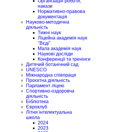
Організація роботи,
накази
Нормативно-правова
документація
Науково-методична
діяльність
Тижні наук
Ліцейна академія наук
"Вєді"
Мала академія наук
Наукові досліди
Конференції та тренінги
Дитячий ботанічний сад
UNESCO
Міжнародна співпраця
Проєктна діяльність
Парламент ліцею
Спортивно-оздоровча
діяльність
Бібліотека
Євроклуб
Літня інтелектуальна
школа
2024
2023