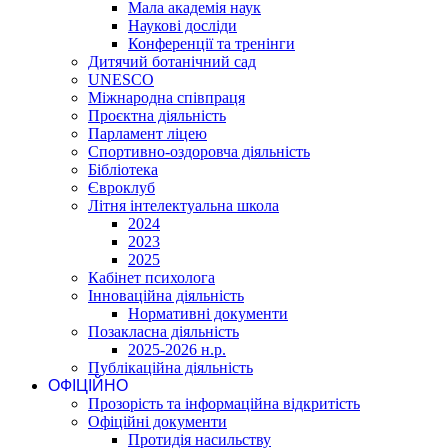
Мала академія наук
Наукові досліди
Конференції та тренінги
Дитячий ботанічний сад
UNESCO
Міжнародна співпраця
Проєктна діяльність
Парламент ліцею
Спортивно-оздоровча діяльність
Бібліотека
Євроклуб
Літня інтелектуальна школа
2024
2023
2025
Кабінет психолога
Інноваційна діяльність
Нормативні документи
Позакласна діяльність
2025-2026 н.р.
Публікаційна діяльність
ОФІЦІЙНО
Прозорість та інформаційна відкритість
Офіційні документи
Протидія насильству