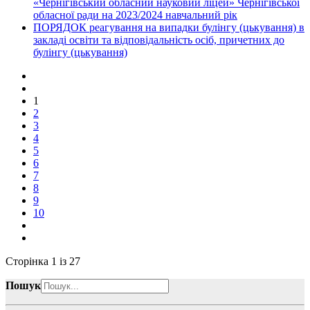
«Чернігівський обласний науковий ліцей» Чернігівської
обласної ради на 2023/2024 навчальний рік
ПОРЯДОК реагування на випадки булінгу (цькування) в
закладі освіти та відповідальність осіб, причетних до
булінгу (цькування)
1
2
3
4
5
6
7
8
9
10
Сторінка 1 із 27
Пошук