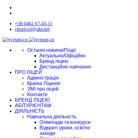
+38 0462 67-45-11
chopl-cn@ukr.net
Останні новини/Події
Актуально/Офіційно
Бренд ліцею
Дистанційне навчання
ПРО ЛІЦЕЙ
Адміністрація
Країна Ліценія
ЗМІ про ліцей
Контакти
БРЕНД ЛІЦЕЮ
АБІТУРІЄНТАМ
ДІЯЛЬНІСТЬ
Навчальна діяльність
Олімпіади та конкурси
Відкриті уроки, освітні
заходи