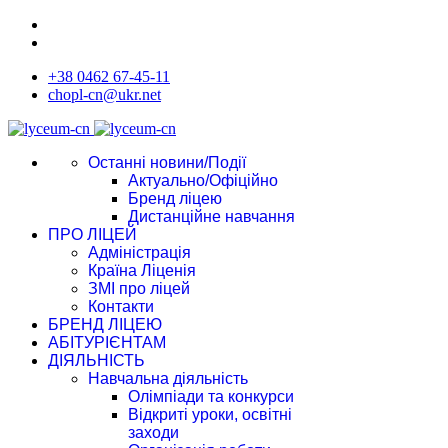
+38 0462 67-45-11
chopl-cn@ukr.net
Останні новини/Події
Актуально/Офіційно
Бренд ліцею
Дистанційне навчання
ПРО ЛІЦЕЙ
Адміністрація
Країна Ліценія
ЗМІ про ліцей
Контакти
БРЕНД ЛІЦЕЮ
АБІТУРІЄНТАМ
ДІЯЛЬНІСТЬ
Навчальна діяльність
Олімпіади та конкурси
Відкриті уроки, освітні
заходи