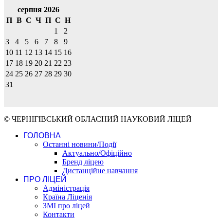
серпня 2026
П
В
С
Ч
П
С
Н
1
2
3
4
5
6
7
8
9
10
11
12
13
14
15
16
17
18
19
20
21
22
23
24
25
26
27
28
29
30
31
© ЧЕРНІГІВСЬКИЙ ОБЛАСНИЙ НАУКОВИЙ ЛІЦЕЙ
ГОЛОВНА
Останні новини/Події
Актуально/Офіційно
Бренд ліцею
Дистанційне навчання
ПРО ЛІЦЕЙ
Адміністрація
Країна Ліценія
ЗМІ про ліцей
Контакти