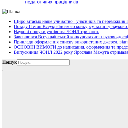
педагогічних працівників
Щиро вітаємо наше учнівство - учасників та переможців І
Позаду ІІ етап Всеукраїнського конкурсу-захисту науково
Наукові пошуки учнівства ЧОНЛ тривають
Завершився Всеукраїнський конкурс-захист науково-дослід
Приклади оформлення списку використаних джерел, відп
ОСНОВНІ ВИМОГИ до написання, оформлення та представ
Випускниця ЧОНЛ 2022 року Ярослава Мажуга отримала
Пошук