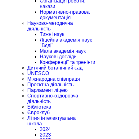
Організація роботи,
накази
Нормативно-правова
документація
Науково-методична
діяльність
Тижні наук
Ліцейна академія наук
"Вєді"
Мала академія наук
Наукові досліди
Конференції та тренінги
Дитячий ботанічний сад
UNESCO
Міжнародна співпраця
Проєктна діяльність
Парламент ліцею
Спортивно-оздоровча
діяльність
Бібліотека
Євроклуб
Літня інтелектуальна
школа
2024
2023