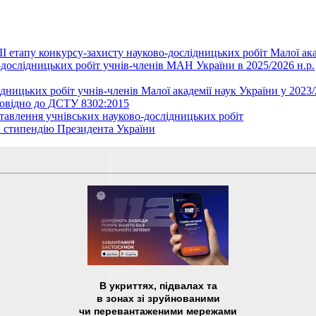
ІІ етапу конкурсу-захисту науково-дослідницьких робіт Малої ака
-дослідницьких робіт учнів-членів МАН України в 2025/2026 н.р.
ницьких робіт учнів-членів Малої академії наук України у 2023
овідно до ДСТУ 8302:2015
лення учнівських науково-дослідницьких робіт
 стипендію Президента України
В укриттях, підвалах та
в зонах зі зруйнованими
чи перевантаженими мережами