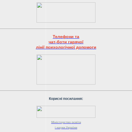
Телефони та
чат-боти гарячої
лінії психологічної допомоги
Корисні посилання:
Міністерство
освіти
і науки
України