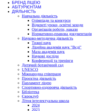
БРЕНД ЛІЦЕЮ
АБІТУРІЄНТАМ
ДІЯЛЬНІСТЬ
Навчальна діяльність
Олімпіади та конкурси
Відкриті уроки, освітні заходи
Організація роботи, накази
Нормативно-правова документація
Науково-методична діяльність
Тижні наук
Ліцейна академія наук "Вєді"
Мала академія наук
Наукові досліди
Конференції та тренінги
Дитячий ботанічний сад
UNESCO
Міжнародна співпраця
Проєктна діяльність
Парламент ліцею
Спортивно-оздоровча діяльність
Бібліотека
Євроклуб
Літня інтелектуальна школа
2024
2023