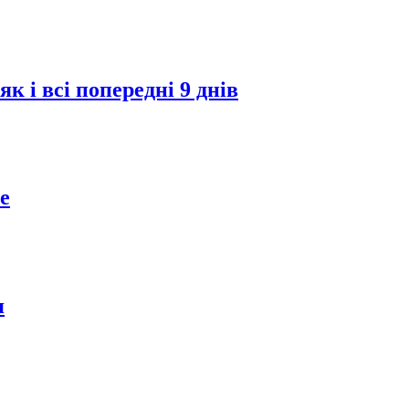
 і всі попередні 9 днів
е
я