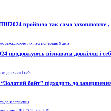
ІШ2024 пройшло так само захоплююче , як
 захоплююче , як і всі попередні 9 днів
24 продовжують пізнавати довкілля і себ
ти довкілля і себе
“Золотий байт” підходить до завершенн
ть до завершення
 учасниць ЛІШ 2024 "StartUP"