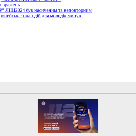
а вражень
rtUP" ЛІШ2024 був насиченим та неповторним
вропейська: план дій для молоді» минув