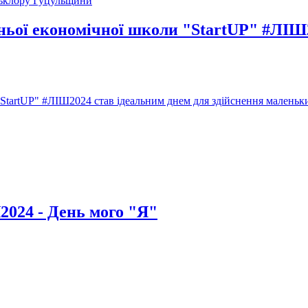
льклору Гуцульщини
тньої економічної школи "StartUP" #ЛІШ
 "StartUP" #ЛІШ2024 став ідеальним днем для здійснення маленьк
024 - День мого "Я"