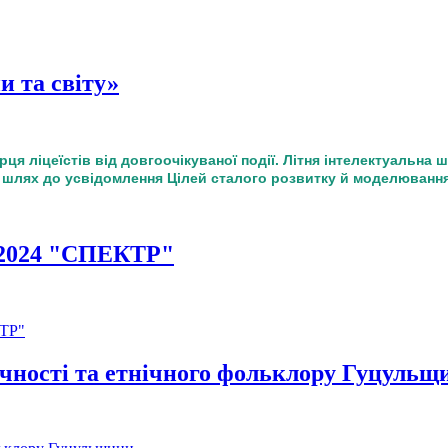
и та світу»
ця ліцеїстів від довгоочікуваної події. Літня інтелектуальна 
 шлях до усвідомлення Цілей сталого розвитку й моделювання
 2024 "СПЕКТР"
КТР"
чності та етнічного фольклору Гуцульщ