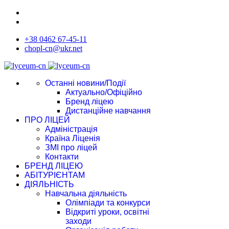
+38 0462 67-45-11
chopl-cn@ukr.net
Останні новини/Події
Актуально/Офіційно
Бренд ліцею
Дистанційне навчання
ПРО ЛІЦЕЙ
Адміністрація
Країна Ліценія
ЗМІ про ліцей
Контакти
БРЕНД ЛІЦЕЮ
АБІТУРІЄНТАМ
ДІЯЛЬНІСТЬ
Навчальна діяльність
Олімпіади та конкурси
Відкриті уроки, освітні
заходи