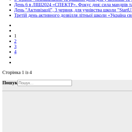
День 6 в ЛІШ2024 «СПЕКТР». Фокус дня: сила мандрів т
День "Активізації", 3 червня, для учнівства школи "Sta
Третій день активного дозвілля літньої школи «Україна є
1
2
3
4
Сторінка 1 із 4
Пошук