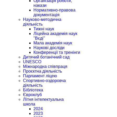
Організація роботи,
накази
Нормативно-правова
документація
Науково-методична
діяльність
Тижні наук
Ліцейна академія наук
"Вєді"
Мала академія наук
Наукові досліди
Конференції та тренінги
Дитячий ботанічний сад
UNESCO
Міжнародна співпраця
Проєктна діяльність
Парламент ліцею
Спортивно-оздоровча
діяльність
Бібліотека
Євроклуб
Літня інтелектуальна
школа
2024
2023