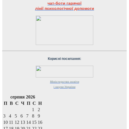
чат-боти гарячої
лінії психологічної допомоги
Корисні посилання:
Міністерство
освіти
і науки
України
серпня 2026
П
В
С
Ч
П
С
Н
1
2
3
4
5
6
7
8
9
10
11
12
13
14
15
16
17
18
19
20
21
22
23