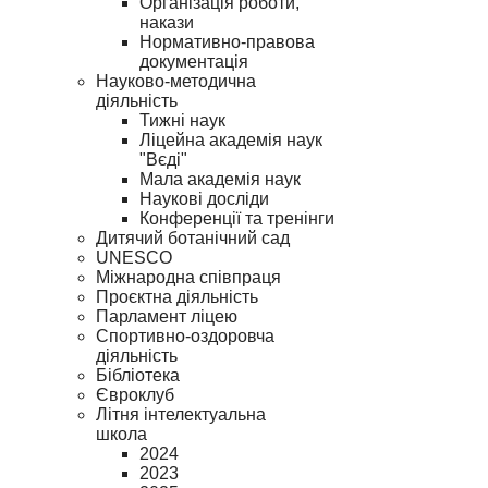
Організація роботи,
накази
Нормативно-правова
документація
Науково-методична
діяльність
Тижні наук
Ліцейна академія наук
"Вєді"
Мала академія наук
Наукові досліди
Конференції та тренінги
Дитячий ботанічний сад
UNESCO
Міжнародна співпраця
Проєктна діяльність
Парламент ліцею
Спортивно-оздоровча
діяльність
Бібліотека
Євроклуб
Літня інтелектуальна
школа
2024
2023