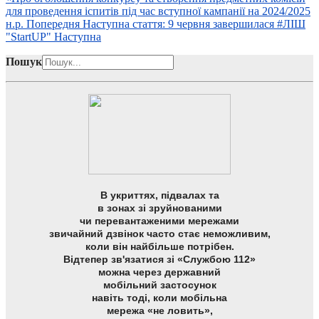
для проведення іспитів під час вступної кампанії на 2024/2025
н.р.
Попередня
Наступна стаття: 9 червня завершилася #ЛІШ
"StartUP"
Наступна
Пошук
В укриттях, підвалах та
в зонах зі зруйнованими
чи перевантаженими мережами
звичайний дзвінок часто стає неможливим,
коли він найбільше потрібен.
Відтепер зв'язатися зі «Службою 112»
можна через державний
мобільний застосунок
навіть тоді, коли мобільна
мережа «не ловить»,