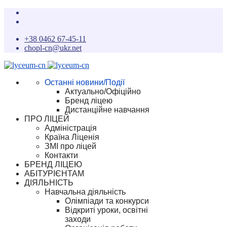
+38 0462 67-45-11
chopl-cn@ukr.net
Останні новини/Події
Актуально/Офіційно
Бренд ліцею
Дистанційне навчання
ПРО ЛІЦЕЙ
Адміністрація
Країна Ліценія
ЗМІ про ліцей
Контакти
БРЕНД ЛІЦЕЮ
АБІТУРІЄНТАМ
ДІЯЛЬНІСТЬ
Навчальна діяльність
Олімпіади та конкурси
Відкриті уроки, освітні
заходи