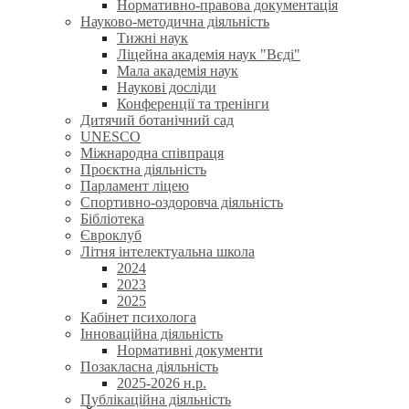
Нормативно-правова документація
Науково-методична діяльність
Тижні наук
Ліцейна академія наук "Вєді"
Мала академія наук
Наукові досліди
Конференції та тренінги
Дитячий ботанічний сад
UNESCO
Міжнародна співпраця
Проєктна діяльність
Парламент ліцею
Спортивно-оздоровча діяльність
Бібліотека
Євроклуб
Літня інтелектуальна школа
2024
2023
2025
Кабінет психолога
Інноваційна діяльність
Нормативні документи
Позакласна діяльність
2025-2026 н.р.
Публікаційна діяльність