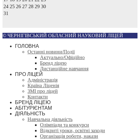
24
25
26
27
28
29
30
31
© ЧЕРНІГІВСЬКИЙ ОБЛАСНИЙ НАУКОВИЙ ЛІЦЕЙ
ГОЛОВНА
Останні новини/Події
Актуально/Офіційно
Бренд ліцею
Дистанційне навчання
ПРО ЛІЦЕЙ
Адміністрація
Країна Ліценія
ЗМІ про ліцей
Контакти
БРЕНД ЛІЦЕЮ
АБІТУРІЄНТАМ
ДІЯЛЬНІСТЬ
Навчальна діяльність
Олімпіади та конкурси
Відкриті уроки, освітні заходи
Організація роботи, накази