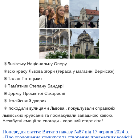
✳️Львівську Національну Оперу
✳️всю красу Львова згори (тераса у магазині Вернісаж)
✳️Палац Потоцьких
✳️Памʼятник Степану Бандері
✳️Церкву Пресвятої Євхаристії
✳️ Італійський дворик
✳️ походили вулицями Львова , покуштували справжніх
львівських круасанів та посмакували запашною кавою.
Незабутні емоції та спогади - хороший старт літа!
Попередня стаття: Витяг з наказу №87 від 17 червня 2024 р.
«Про оголошення конкурсу та створення предметних комісій