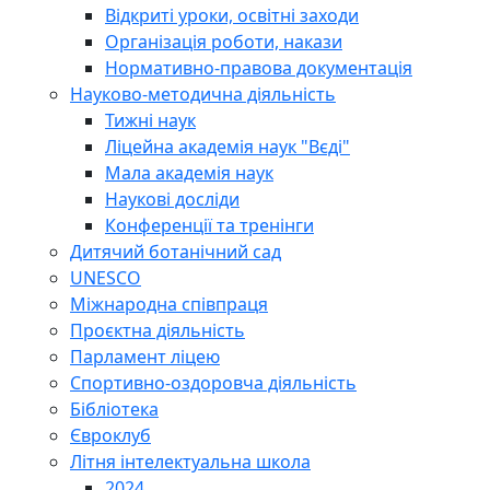
Відкриті уроки, освітні заходи
Організація роботи, накази
Нормативно-правова документація
Науково-методична діяльність
Тижні наук
Ліцейна академія наук "Вєді"
Мала академія наук
Наукові досліди
Конференції та тренінги
Дитячий ботанічний сад
UNESCO
Міжнародна співпраця
Проєктна діяльність
Парламент ліцею
Спортивно-оздоровча діяльність
Бібліотека
Євроклуб
Літня інтелектуальна школа
2024