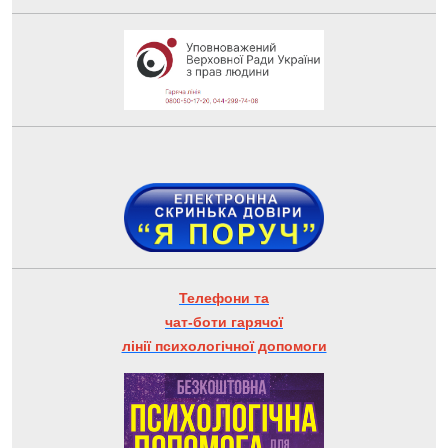
Телефони та
чат-боти гарячої
лінії психологічної допомоги