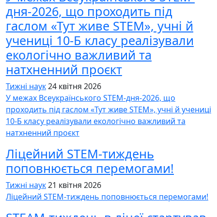
дня-2026, що проходить під
гаслом «Тут живе STEM», учні й
учениці 10-Б класу реалізували
екологічно важливий та
натхненний проєкт
Тижні наук
24 квітня 2026
У межах Всеукраїнського STEM-дня-2026, що
проходить під гаслом «Тут живе STEM», учні й учениці
10-Б класу реалізували екологічно важливий та
натхненний проєкт
Ліцейний STEM-тиждень
поповнюється перемогами!
Тижні наук
21 квітня 2026
Ліцейний STEM-тиждень поповнюється перемогами!