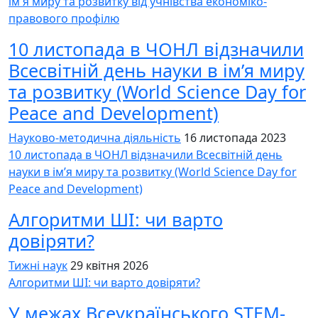
ім'я миру та розвитку від учнівства економіко-
правового профілю
10 листопада в ЧОНЛ відзначили
Всесвітній день науки в ім’я миру
та розвитку (World Science Day for
Peace and Development)
Науково-методична діяльність
16 листопада 2023
10 листопада в ЧОНЛ відзначили Всесвітній день
науки в ім’я миру та розвитку (World Science Day for
Peace and Development)
Алгоритми ШІ: чи варто
довіряти?
Тижні наук
29 квітня 2026
Алгоритми ШІ: чи варто довіряти?
У межах Всеукраїнського STEM-