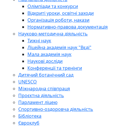
Олімпіади та конкурси
Відкриті уроки, освітні заходи
Організація роботи, накази
Нормативно-правова документація
Науково-методична діяльність
Тижні наук
Ліцейна академія наук "Вєді"
Мала академія наук
Наукові досліди
Конференції та тренінги
Дитячий ботанічний сад
UNESCO
Міжнародна співпраця
Проєктна діяльність
Парламент ліцею
Спортивно-оздоровча діяльність
Бібліотека
Євроклуб