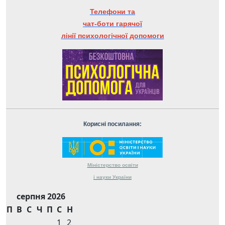
Телефони та
чат-боти гарячої
лінії психологічної допомоги
Корисні посилання:
Міністерство
освіти
і науки
України
серпня 2026
П
В
С
Ч
П
С
Н
1
2