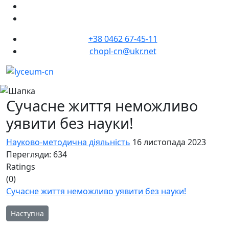
+38 0462 67-45-11
chopl-cn@ukr.net
Сучасне життя неможливо
уявити без науки!
Науково-методична діяльність
16 листопада 2023
Перегляди: 634
Ratings
(0)
Сучасне життя неможливо уявити без науки!
Наступна стаття: Залишаємо невелику добірку мемів до Дня н
Наступна