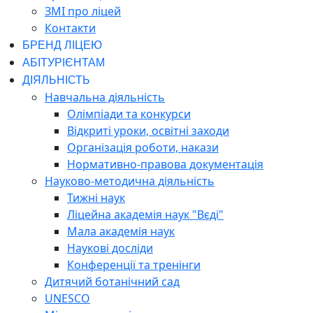
ЗМІ про ліцей
Контакти
БРЕНД ЛІЦЕЮ
АБІТУРІЄНТАМ
ДІЯЛЬНІСТЬ
Навчальна діяльність
Олімпіади та конкурси
Відкриті уроки, освітні заходи
Організація роботи, накази
Нормативно-правова документація
Науково-методична діяльність
Тижні наук
Ліцейна академія наук "Вєді"
Мала академія наук
Наукові досліди
Конференції та тренінги
Дитячий ботанічний сад
UNESCO