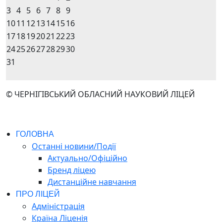
3
4
5
6
7
8
9
10
11
12
13
14
15
16
17
18
19
20
21
22
23
24
25
26
27
28
29
30
31
© ЧЕРНІГІВСЬКИЙ ОБЛАСНИЙ НАУКОВИЙ ЛІЦЕЙ
ГОЛОВНА
Останні новини/Події
Актуально/Офіційно
Бренд ліцею
Дистанційне навчання
ПРО ЛІЦЕЙ
Адміністрація
Країна Ліценія