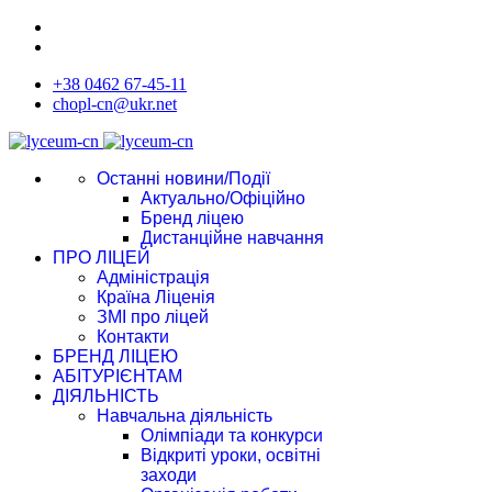
+38 0462 67-45-11
chopl-cn@ukr.net
Останні новини/Події
Актуально/Офіційно
Бренд ліцею
Дистанційне навчання
ПРО ЛІЦЕЙ
Адміністрація
Країна Ліценія
ЗМІ про ліцей
Контакти
БРЕНД ЛІЦЕЮ
АБІТУРІЄНТАМ
ДІЯЛЬНІСТЬ
Навчальна діяльність
Олімпіади та конкурси
Відкриті уроки, освітні
заходи