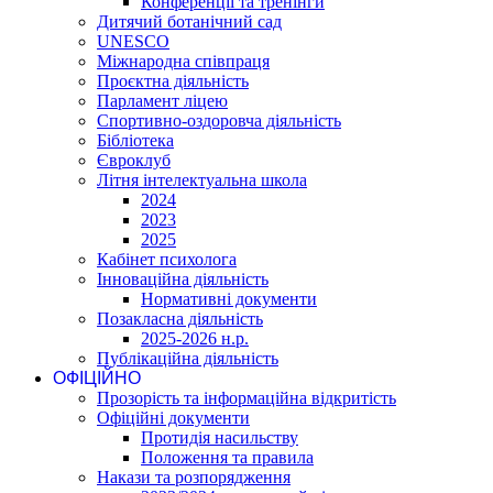
Конференції та тренінги
Дитячий ботанічний сад
UNESCO
Міжнародна співпраця
Проєктна діяльність
Парламент ліцею
Спортивно-оздоровча діяльність
Бібліотека
Євроклуб
Літня інтелектуальна школа
2024
2023
2025
Кабінет психолога
Інноваційна діяльність
Нормативні документи
Позакласна діяльність
2025-2026 н.р.
Публікаційна діяльність
ОФІЦІЙНО
Прозорість та інформаційна відкритість
Офіційні документи
Протидія насильству
Положення та правила
Накази та розпорядження