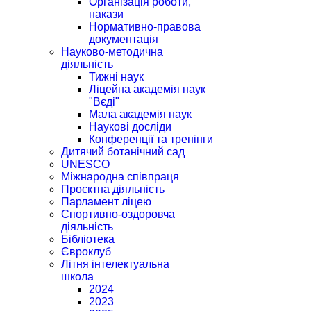
Організація роботи,
накази
Нормативно-правова
документація
Науково-методична
діяльність
Тижні наук
Ліцейна академія наук
"Вєді"
Мала академія наук
Наукові досліди
Конференції та тренінги
Дитячий ботанічний сад
UNESCO
Міжнародна співпраця
Проєктна діяльність
Парламент ліцею
Спортивно-оздоровча
діяльність
Бібліотека
Євроклуб
Літня інтелектуальна
школа
2024
2023