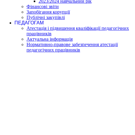
2023/2024 навчальний рік
Фінансові звіти
Запобігання корупції
Публічні закупівлі
ПЕДАГОГАМ
Атестація і підвишення кваліфікації педагогічних
працівників
Актуальна інформація
Нормативно-правове забезпечення атестації
педагогічних працівників