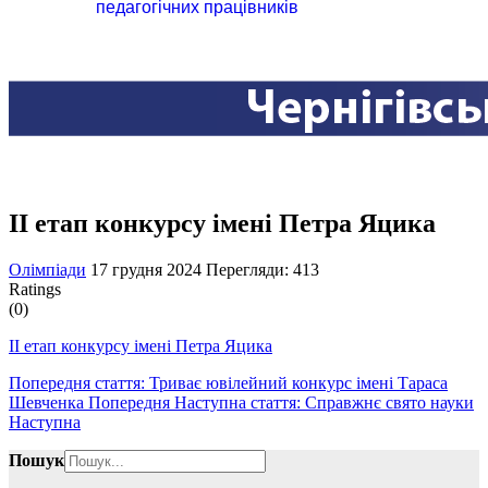
педагогічних працівників
ІІ етап конкурсу імені Петра Яцика
Олімпіади
17 грудня 2024
Перегляди: 413
Ratings
(0)
ІІ етап конкурсу імені Петра Яцика
Попередня стаття: Триває ювілейний конкурс імені Тараса
Шевченка
Попередня
Наступна стаття: Cправжнє свято науки
Наступна
Пошук