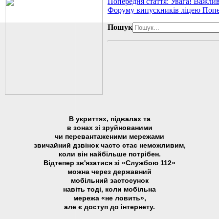
Попередня стаття: Увага! Важлив
Форуму випускників ліцею
Попе
Пошук
В укриттях, підвалах та
в зонах зі зруйнованими
чи перевантаженими мережами
звичайний дзвінок часто стає неможливим,
коли він найбільше потрібен.
Відтепер зв'язатися зі «Службою 112»
можна через державний
мобільний застосунок
навіть тоді, коли мобільна
мережа «не ловить»,
але є доступ до інтернету.