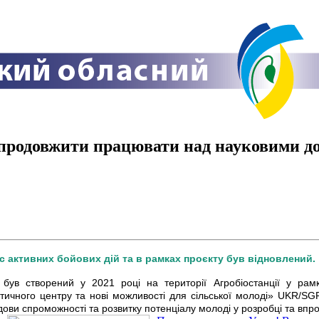
продовжити працювати над науковими дос
с активних бойових дій та в рамках проєкту був відновлений.
 був створений у 2021 році на території Агробіостанції у р
атичного центру та нові можливості для сільської молоді» UKR/S
дови спроможності та розвитку потенціалу молоді у розробці та впров