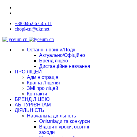
+38 0462 67-45-11
chopl-cn@ukr.net
Останні новини/Події
Актуально/Офіційно
Бренд ліцею
Дистанційне навчання
ПРО ЛІЦЕЙ
Адміністрація
Країна Ліценія
ЗМІ про ліцей
Контакти
БРЕНД ЛІЦЕЮ
АБІТУРІЄНТАМ
ДІЯЛЬНІСТЬ
Навчальна діяльність
Олімпіади та конкурси
Відкриті уроки, освітні
заходи