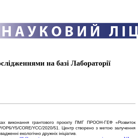
лідженнями на базі Лабораторії
амках виконання грантового проєкту ПМГ ПРООН-ГЕФ «Розвиток
GP/OP6/Y5/CORE/YCC/2020/51. Центр створено з метою залучення
адженні екологічно дружніх ініціатив.