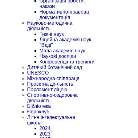
Організація роботи,
накази
Нормативно-правова
документація
Науково-методична
діяльність
Тижні наук
Ліцейна академія наук
"Вєді"
Мала академія наук
Наукові досліди
Конференції та тренінги
Дитячий ботанічний сад
UNESCO
Міжнародна співпраця
Проєктна діяльність
Парламент ліцею
Спортивно-оздоровча
діяльність
Бібліотека
Євроклуб
Літня інтелектуальна
школа
2024
2023