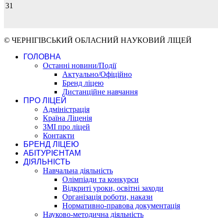
31
© ЧЕРНІГІВСЬКИЙ ОБЛАСНИЙ НАУКОВИЙ ЛІЦЕЙ
ГОЛОВНА
Останні новини/Події
Актуально/Офіційно
Бренд ліцею
Дистанційне навчання
ПРО ЛІЦЕЙ
Адміністрація
Країна Ліценія
ЗМІ про ліцей
Контакти
БРЕНД ЛІЦЕЮ
АБІТУРІЄНТАМ
ДІЯЛЬНІСТЬ
Навчальна діяльність
Олімпіади та конкурси
Відкриті уроки, освітні заходи
Організація роботи, накази
Нормативно-правова документація
Науково-методична діяльність