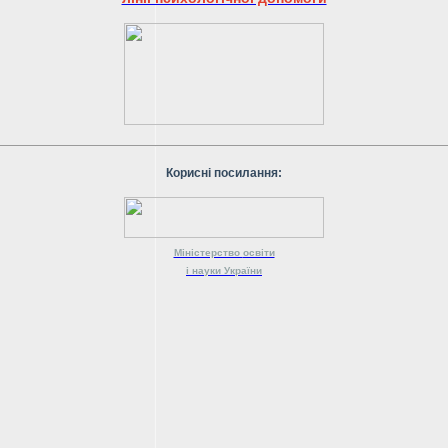
Корисні посилання:
Міністерство
освіти
і науки
України