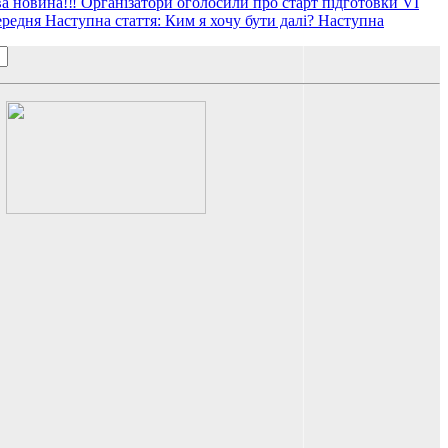
а новина!‼️ Організатори оголосили про старт підготовки VI
редня
Наступна стаття: Ким я хочу бути далі?
Наступна