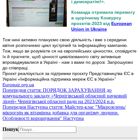
і демократію!».
Команда отримала перемогу
в щорічному Конкурсу
проєктів-2023 від
European
Union in Ukraine
Тож нині активно плануємо свою діяльність і вже з середини
квітня розпочнемо цикл зустрічей та інформаційну кампанію.
Тож, якщо ви розумієте ся на європейських цінностях, сповідуєте
їх й прагнете, щоб цінності цивілізованого світу активніше
впроваджувалися в Україні - нам з вами по дорозі. Запрошуємо
до співпраці.
Проєкт реалізується за підтримки проєкту Представництва ЄС в
Україні «Інформаційна підтримка мереж ЄС в Україні»”
Euroquiz.org.ua
Попередня стаття: ПОРЯДОК ЗАРАХУВАННЯ до
комунального закладу «Чернігівський обласний науковий
ліцей» Чернігівської обласної ради на 2023/2024 н.р.
Попередня
Наступна стаття: Майстер-клас "Мікрозелень/
мікрогрін як вітамінна добавка для організму людини.
Особливості вирощування"
Наступна
Пошук