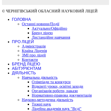
© ЧЕРНІГІВСЬКИЙ ОБЛАСНИЙ НАУКОВИЙ ЛІЦЕЙ
ГОЛОВНА
Останні новини/Події
Актуально/Офіційно
Бренд ліцею
Дистанційне навчання
ПРО ЛІЦЕЙ
Адміністрація
Країна Ліценія
ЗМІ про ліцей
Контакти
БРЕНД ЛІЦЕЮ
АБІТУРІЄНТАМ
ДІЯЛЬНІСТЬ
Навчальна діяльність
Олімпіади та конкурси
Відкриті уроки, освітні заходи
Організація роботи, накази
Нормативно-правова документація
Науково-методична діяльність
Тижні наук
Ліцейна академія наук "Вєді"