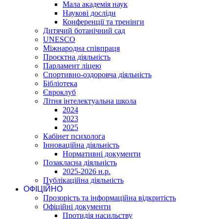
Мала академія наук
Наукові досліди
Конференції та тренінги
Дитячий ботанічний сад
UNESCO
Міжнародна співпраця
Проєктна діяльність
Парламент ліцею
Спортивно-оздоровча діяльність
Бібліотека
Євроклуб
Літня інтелектуальна школа
2024
2023
2025
Кабінет психолога
Інноваційна діяльність
Нормативні документи
Позакласна діяльність
2025-2026 н.р.
Публікаційна діяльність
ОФІЦІЙНО
Прозорість та інформаційна відкритість
Офіційні документи
Протидія насильству