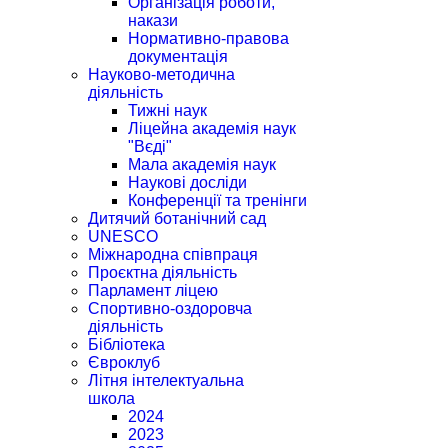
Організація роботи,
накази
Нормативно-правова
документація
Науково-методична
діяльність
Тижні наук
Ліцейна академія наук
"Вєді"
Мала академія наук
Наукові досліди
Конференції та тренінги
Дитячий ботанічний сад
UNESCO
Міжнародна співпраця
Проєктна діяльність
Парламент ліцею
Спортивно-оздоровча
діяльність
Бібліотека
Євроклуб
Літня інтелектуальна
школа
2024
2023