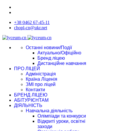
+38 0462 67-45-11
chopl-cn@ukr.net
Останні новини/Події
Актуально/Офіційно
Бренд ліцею
Дистанційне навчання
ПРО ЛІЦЕЙ
Адміністрація
Країна Ліценія
ЗМІ про ліцей
Контакти
БРЕНД ЛІЦЕЮ
АБІТУРІЄНТАМ
ДІЯЛЬНІСТЬ
Навчальна діяльність
Олімпіади та конкурси
Відкриті уроки, освітні
заходи