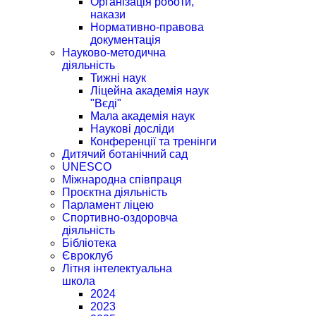
Організація роботи,
накази
Нормативно-правова
документація
Науково-методична
діяльність
Тижні наук
Ліцейна академія наук
"Вєді"
Мала академія наук
Наукові досліди
Конференції та тренінги
Дитячий ботанічний сад
UNESCO
Міжнародна співпраця
Проєктна діяльність
Парламент ліцею
Спортивно-оздоровча
діяльність
Бібліотека
Євроклуб
Літня інтелектуальна
школа
2024
2023