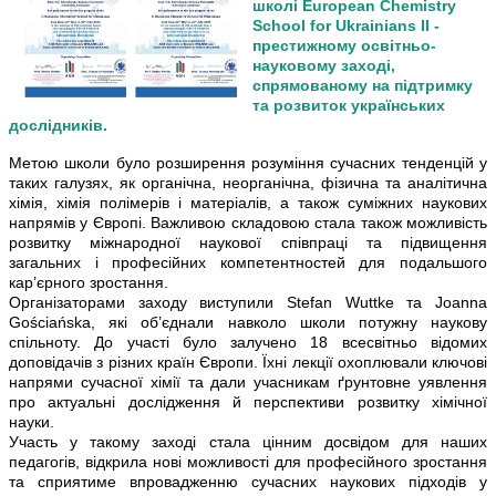
школі European Chemistry
School for Ukrainians II -
престижному освітньо-
науковому заході,
спрямованому на підтримку
та розвиток українських
дослідників.
Метою школи було розширення розуміння сучасних тенденцій у
таких галузях, як органічна, неорганічна, фізична та аналітична
хімія, хімія полімерів і матеріалів, а також суміжних наукових
напрямів у Європі. Важливою складовою стала також можливість
розвитку міжнародної наукової співпраці та підвищення
загальних і професійних компетентностей для подальшого
кар’єрного зростання.
Організаторами заходу виступили Stefan Wuttke та Joanna
Gościańska, які об’єднали навколо школи потужну наукову
спільноту. До участі було залучено 18 всесвітньо відомих
доповідачів з різних країн Європи. Їхні лекції охоплювали ключові
напрями сучасної хімії та дали учасникам ґрунтовне уявлення
про актуальні дослідження й перспективи розвитку хімічної
науки.
Участь у такому заході стала цінним досвідом для наших
педагогів, відкрила нові можливості для професійного зростання
та сприятиме впровадженню сучасних наукових підходів у