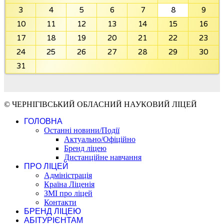
3
4
5
6
7
8
9
10
11
12
13
14
15
16
17
18
19
20
21
22
23
24
25
26
27
28
29
30
31
© ЧЕРНІГІВСЬКИЙ ОБЛАСНИЙ НАУКОВИЙ ЛІЦЕЙ
ГОЛОВНА
Останні новини/Події
Актуально/Офіційно
Бренд ліцею
Дистанційне навчання
ПРО ЛІЦЕЙ
Адміністрація
Країна Ліценія
ЗМІ про ліцей
Контакти
БРЕНД ЛІЦЕЮ
АБІТУРІЄНТАМ