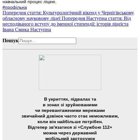
навчальний процес ліцею.
#профільна
Попередня стаття: Культурологічний вікенд у Чернігівському
обласному науковому ліцеї
Попередня
Наступна стаття: Від
несподіваного вступу до іменної стипендії: історія ліцеїста
Івана Смика
Наступна
Пошук
В укриттях, підвалах та
в зонах зі зруйнованими
чи перевантаженими мережами
звичайний дзвінок часто стає неможливим,
коли він найбільше потрібен.
Відтепер зв'язатися зі «Службою 112»
можна через державний
мобільний застосунок