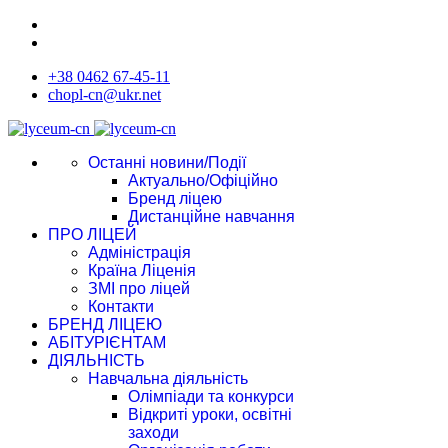
+38 0462 67-45-11
chopl-cn@ukr.net
Останні новини/Події
Актуально/Офіційно
Бренд ліцею
Дистанційне навчання
ПРО ЛІЦЕЙ
Адміністрація
Країна Ліценія
ЗМІ про ліцей
Контакти
БРЕНД ЛІЦЕЮ
АБІТУРІЄНТАМ
ДІЯЛЬНІСТЬ
Навчальна діяльність
Олімпіади та конкурси
Відкриті уроки, освітні
заходи