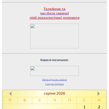
Телефони та
чат-боти гарячої
лінії психологічної допомоги
Корисні посилання:
Міністерство
освіти
і науки
України
серпня 2026
П
В
С
Ч
П
С
Н
1
2