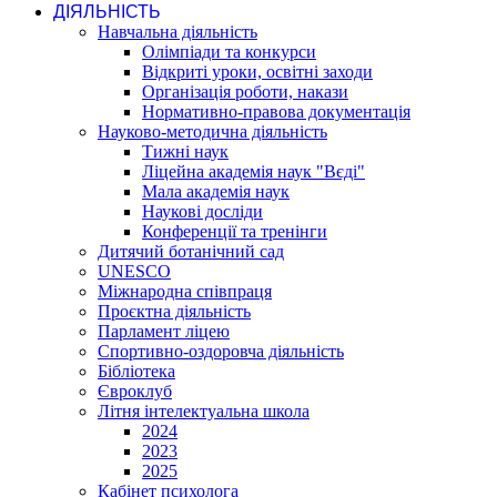
ДІЯЛЬНІСТЬ
Навчальна діяльність
Олімпіади та конкурси
Відкриті уроки, освітні заходи
Організація роботи, накази
Нормативно-правова документація
Науково-методична діяльність
Тижні наук
Ліцейна академія наук "Вєді"
Мала академія наук
Наукові досліди
Конференції та тренінги
Дитячий ботанічний сад
UNESCO
Міжнародна співпраця
Проєктна діяльність
Парламент ліцею
Спортивно-оздоровча діяльність
Бібліотека
Євроклуб
Літня інтелектуальна школа
2024
2023
2025
Кабінет психолога