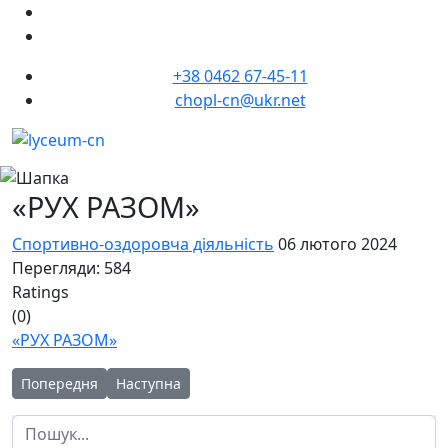
+38 0462 67-45-11
chopl-cn@ukr.net
«РУХ РАЗОМ»
Спортивно-оздоровча діяльність
06 лютого 2024
Перегляди: 584
Ratings
(0)
«РУХ РАЗОМ»
Попередня стаття: Яскраві моменти та приємні спогади ліце
Наступна стаття: "Моя гра - мої правила!"
Попередня
Наступна
Пошук