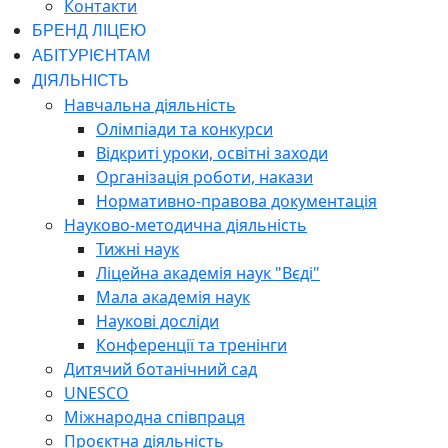
Контакти
БРЕНД ЛІЦЕЮ
АБІТУРІЄНТАМ
ДІЯЛЬНІСТЬ
Навчальна діяльність
Олімпіади та конкурси
Відкриті уроки, освітні заходи
Організація роботи, накази
Нормативно-правова документація
Науково-методична діяльність
Тижні наук
Ліцейна академія наук "Вєді"
Мала академія наук
Наукові досліди
Конференції та тренінги
Дитячий ботанічний сад
UNESCO
Міжнародна співпраця
Проєктна діяльність