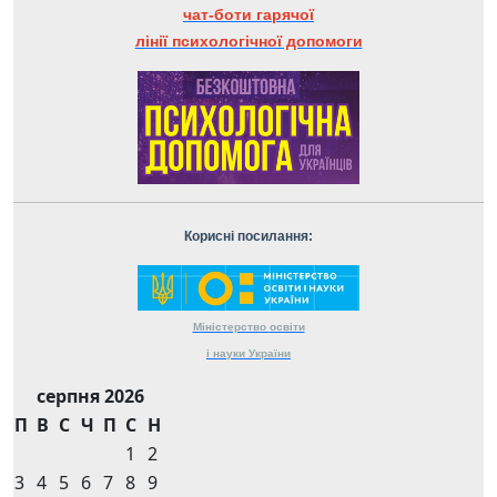
чат-боти гарячої
лінії психологічної допомоги
Корисні посилання:
Міністерство
освіти
і науки
України
серпня 2026
П
В
С
Ч
П
С
Н
1
2
3
4
5
6
7
8
9