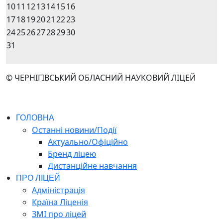
10
11
12
13
14
15
16
17
18
19
20
21
22
23
24
25
26
27
28
29
30
31
© ЧЕРНІГІВСЬКИЙ ОБЛАСНИЙ НАУКОВИЙ ЛІЦЕЙ
ГОЛОВНА
Останні новини/Події
Актуально/Офіційно
Бренд ліцею
Дистанційне навчання
ПРО ЛІЦЕЙ
Адміністрація
Країна Ліценія
ЗМІ про ліцей