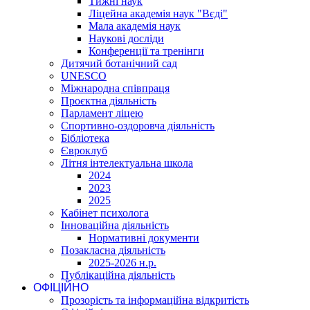
Тижні наук
Ліцейна академія наук "Вєді"
Мала академія наук
Наукові досліди
Конференції та тренінги
Дитячий ботанічний сад
UNESCO
Міжнародна співпраця
Проєктна діяльність
Парламент ліцею
Спортивно-оздоровча діяльність
Бібліотека
Євроклуб
Літня інтелектуальна школа
2024
2023
2025
Кабінет психолога
Інноваційна діяльність
Нормативні документи
Позакласна діяльність
2025-2026 н.р.
Публікаційна діяльність
ОФІЦІЙНО
Прозорість та інформаційна відкритість