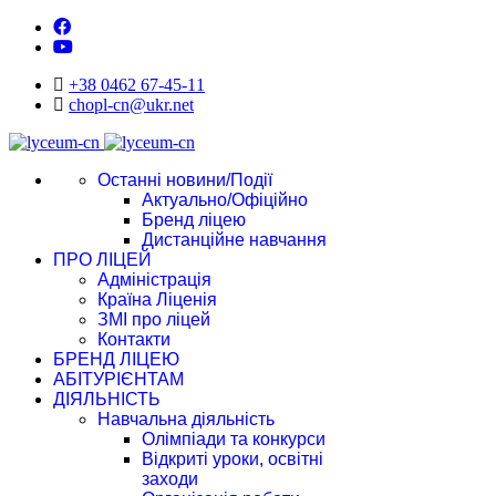
+38 0462 67-45-11
chopl-cn@ukr.net
Останні новини/Події
Актуально/Офіційно
Бренд ліцею
Дистанційне навчання
ПРО ЛІЦЕЙ
Адміністрація
Країна Ліценія
ЗМІ про ліцей
Контакти
БРЕНД ЛІЦЕЮ
АБІТУРІЄНТАМ
ДІЯЛЬНІСТЬ
Навчальна діяльність
Олімпіади та конкурси
Відкриті уроки, освітні
заходи