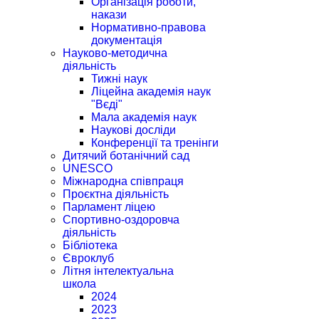
Організація роботи,
накази
Нормативно-правова
документація
Науково-методична
діяльність
Тижні наук
Ліцейна академія наук
"Вєді"
Мала академія наук
Наукові досліди
Конференції та тренінги
Дитячий ботанічний сад
UNESCO
Міжнародна співпраця
Проєктна діяльність
Парламент ліцею
Спортивно-оздоровча
діяльність
Бібліотека
Євроклуб
Літня інтелектуальна
школа
2024
2023