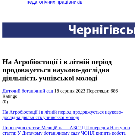
педагогічних працівників
На Агробіостації і в літній період
продовжується науково-дослідна
діяльність учнівської молоді
Дитячий ботанічний сад
18 серпня 2023
Перегляди: 686
Ratings
(0)
На Агробіостації і в літній період продовжується науково-
дослідна діяльність учнівської молоді
Попередня стаття: Мерщій на ....АБС!
Попередня
Наступна
стаття: У Дитячому ботанічному саду ЧОНЛ кипить робота