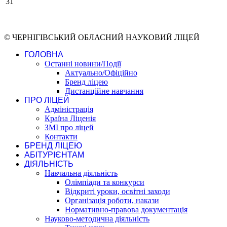
31
© ЧЕРНІГІВСЬКИЙ ОБЛАСНИЙ НАУКОВИЙ ЛІЦЕЙ
ГОЛОВНА
Останні новини/Події
Актуально/Офіційно
Бренд ліцею
Дистанційне навчання
ПРО ЛІЦЕЙ
Адміністрація
Країна Ліценія
ЗМІ про ліцей
Контакти
БРЕНД ЛІЦЕЮ
АБІТУРІЄНТАМ
ДІЯЛЬНІСТЬ
Навчальна діяльність
Олімпіади та конкурси
Відкриті уроки, освітні заходи
Організація роботи, накази
Нормативно-правова документація
Науково-методична діяльність