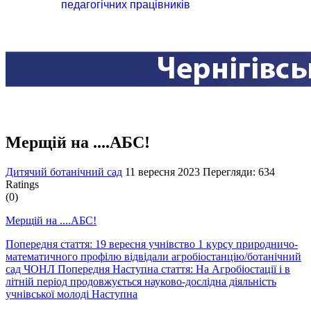
педагогічних працівників
Мерщій на ....АБС!
Дитячий ботанічний сад
11 вересня 2023
Перегляди: 634
Ratings
(0)
Мерщій на ....АБС!
Попередня стаття: 19 вересня учнівство 1 курсу природничо-
математичного профілю відвідали агробіостанцію/ботанічний
сад ЧОНЛ
Попередня
Наступна стаття: На Агробіостації і в
літній період продовжується науково-дослідна діяльність
учнівської молоді
Наступна