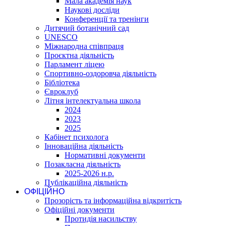
Мала академія наук
Наукові досліди
Конференції та тренінги
Дитячий ботанічний сад
UNESCO
Міжнародна співпраця
Проєктна діяльність
Парламент ліцею
Спортивно-оздоровча діяльність
Бібліотека
Євроклуб
Літня інтелектуальна школа
2024
2023
2025
Кабінет психолога
Інноваційна діяльність
Нормативні документи
Позакласна діяльність
2025-2026 н.р.
Публікаційна діяльність
ОФІЦІЙНО
Прозорість та інформаційна відкритість
Офіційні документи
Протидія насильству