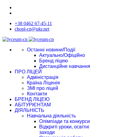
+38 0462 67-45-11
chopl-cn@ukr.net
Останні новини/Події
Актуально/Офіційно
Бренд ліцею
Дистанційне навчання
ПРО ЛІЦЕЙ
Адміністрація
Країна Ліценія
ЗМІ про ліцей
Контакти
БРЕНД ЛІЦЕЮ
АБІТУРІЄНТАМ
ДІЯЛЬНІСТЬ
Навчальна діяльність
Олімпіади та конкурси
Відкриті уроки, освітні
заходи