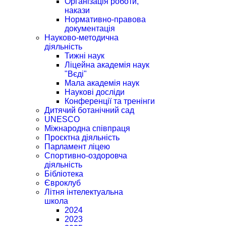
Організація роботи,
накази
Нормативно-правова
документація
Науково-методична
діяльність
Тижні наук
Ліцейна академія наук
"Вєді"
Мала академія наук
Наукові досліди
Конференції та тренінги
Дитячий ботанічний сад
UNESCO
Міжнародна співпраця
Проєктна діяльність
Парламент ліцею
Спортивно-оздоровча
діяльність
Бібліотека
Євроклуб
Літня інтелектуальна
школа
2024
2023