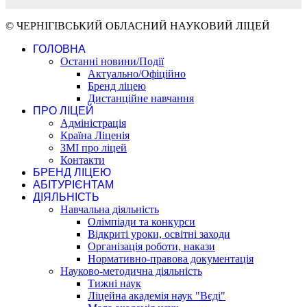
© ЧЕРНІГІВСЬКИЙ ОБЛАСНИЙ НАУКОВИЙ ЛІЦЕЙ
ГОЛОВНА
Останні новини/Події
Актуально/Офіційно
Бренд ліцею
Дистанційне навчання
ПРО ЛІЦЕЙ
Адміністрація
Країна Ліценія
ЗМІ про ліцей
Контакти
БРЕНД ЛІЦЕЮ
АБІТУРІЄНТАМ
ДІЯЛЬНІСТЬ
Навчальна діяльність
Олімпіади та конкурси
Відкриті уроки, освітні заходи
Організація роботи, накази
Нормативно-правова документація
Науково-методична діяльність
Тижні наук
Ліцейна академія наук "Вєді"