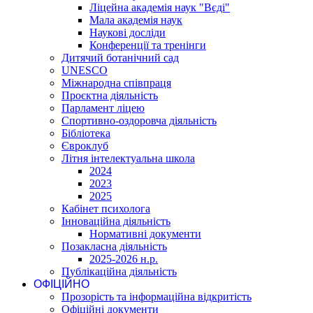
Ліцейна академія наук "Вєді"
Мала академія наук
Наукові досліди
Конференції та тренінги
Дитячий ботанічний сад
UNESCO
Міжнародна співпраця
Проєктна діяльність
Парламент ліцею
Спортивно-оздоровча діяльність
Бібліотека
Євроклуб
Літня інтелектуальна школа
2024
2023
2025
Кабінет психолога
Інноваційна діяльність
Нормативні документи
Позакласна діяльність
2025-2026 н.р.
Публікаційна діяльність
ОФІЦІЙНО
Прозорість та інформаційна відкритість
Офіційні документи