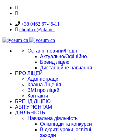
+38 0462 67-45-11
chopl-cn@ukr.net
Останні новини/Події
Актуально/Офіційно
Бренд ліцею
Дистанційне навчання
ПРО ЛІЦЕЙ
Адміністрація
Країна Ліценія
ЗМІ про ліцей
Контакти
БРЕНД ЛІЦЕЮ
АБІТУРІЄНТАМ
ДІЯЛЬНІСТЬ
Навчальна діяльність
Олімпіади та конкурси
Відкриті уроки, освітні
заходи