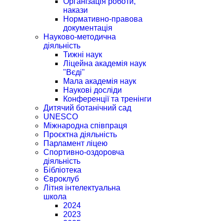
Організація роботи,
накази
Нормативно-правова
документація
Науково-методична
діяльність
Тижні наук
Ліцейна академія наук
"Вєді"
Мала академія наук
Наукові досліди
Конференції та тренінги
Дитячий ботанічний сад
UNESCO
Міжнародна співпраця
Проєктна діяльність
Парламент ліцею
Спортивно-оздоровча
діяльність
Бібліотека
Євроклуб
Літня інтелектуальна
школа
2024
2023