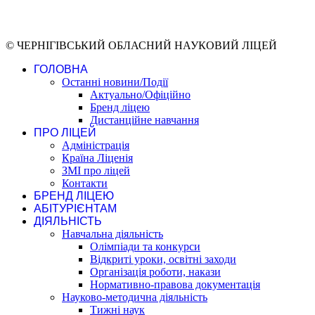
© ЧЕРНІГІВСЬКИЙ ОБЛАСНИЙ НАУКОВИЙ ЛІЦЕЙ
ГОЛОВНА
Останні новини/Події
Актуально/Офіційно
Бренд ліцею
Дистанційне навчання
ПРО ЛІЦЕЙ
Адміністрація
Країна Ліценія
ЗМІ про ліцей
Контакти
БРЕНД ЛІЦЕЮ
АБІТУРІЄНТАМ
ДІЯЛЬНІСТЬ
Навчальна діяльність
Олімпіади та конкурси
Відкриті уроки, освітні заходи
Організація роботи, накази
Нормативно-правова документація
Науково-методична діяльність
Тижні наук