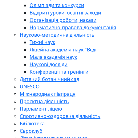
Олімпіади та конкурси
Відкриті уроки, освітні заходи
Організація роботи, накази
Нормативно-правова документація
Науково-методична діяльність
Тижні наук
Ліцейна академія наук "Вєді"
Мала академія наук
Наукові досліди
Конференції та тренінги
Дитячий ботанічний сад
UNESCO
Міжнародна співпраця
Проєктна діяльність
Парламент ліцею
Спортивно-оздоровча діяльність
Бібліотека
Євроклуб