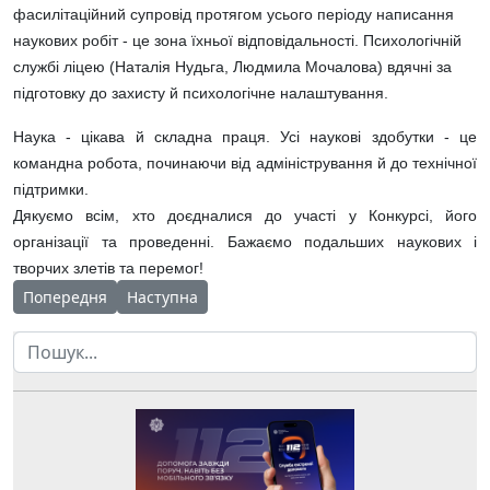
фасилітаційний супровід протягом усього періоду написання
наукових робіт - це зона їхньої відповідальності. Психологічній
службі ліцею (Наталія Нудьга, Людмила Мочалова) вдячні за
підготовку до захисту й психологічне налаштування.
Наука - цікава й складна праця. Усі наукові здобутки - це
командна робота, починаючи від адміністрування й до технічної
підтримки.
Дякуємо всім, хто доєдналися до участі у Конкурсі, його
організації та проведенні. Бажаємо подальших наукових і
творчих злетів та перемог!
Попередня стаття: Науковці Чернігівщини стали лауреатами
Наступна стаття: День вишиванки в ЧОНЛ відсвя
Попередня
Наступна
Пошук