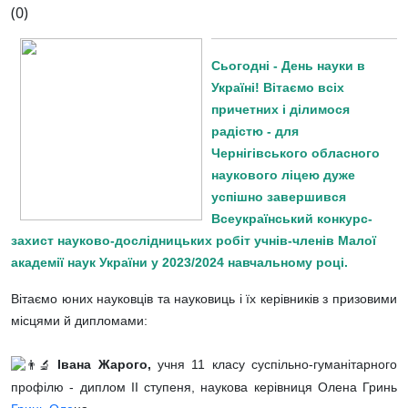
(0)
Сьогодні - День науки в
Україні! Вітаємо всіх
причетних і ділимося
радістю - для
Чернігівського обласного
наукового ліцею дуже
успішно завершився
Всеукраїнський конкурс-
захист науково-дослідницьких робіт учнів-членів Малої
академії наук України у 2023/2024 навчальному році.
Вітаємо юних науковців та науковиць і їх керівників з призовими
місцями й дипломами:
Івана Жарого,
учня 11 класу суспільно-гуманітарного
профілю - диплом ІІ ступеня, наукова керівниця Олена Гринь