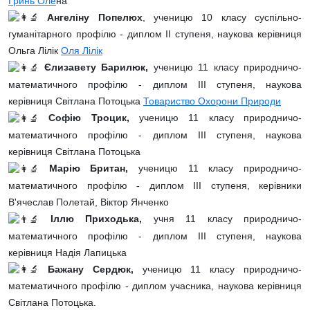
Гринь
Оле
на
Ангеліну Попелюх
, ученицю 10 класу суспільно-
гуманітарного профілю - диплом ІІ ступеня, наукова керівниця
Ольга Лілік
Оля Лілік
Єлизавету Барилюк,
ученицю 11 класу природничо-
математичного профілю - диплом ІІІ ступеня, наукова
керівниця Світлана Потоцька
Товариство Охорони Природи
Софію Троцик,
ученицю 11 класу природничо-
математичного профілю - диплом ІІІ ступеня, наукова
керівниця Світлана Потоцька
Марію Британ,
ученицю 11 класу природничо-
математичного профілю - диплом ІІІ ступеня, керівники
В'ячеслав Полетай, Віктор Янченко
Іллю Приходька,
учня 11 класу природничо-
математичного профілю - диплом ІІІ ступеня, наукова
керівниця Надія Лапицька
Бажану Сердюк,
ученицю 11 класу природничо-
математичного профілю - диплом учасника, наукова керівниця
Світлана Потоцька.