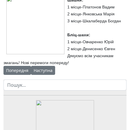
1 місце-Платонов Вадим
2 місце-Янковська Марія
3 місце-Шкалаберда Богдан
Бліц-шахи:
1 місце-Овчаренко Юрій
2 місце-Денисенко Євген
Дякуємо всім учасникам
змагань! Нові перемоги попереду!
Попередня стаття: День науки в науковому ліцеї
Наступна стаття: Лекторій «Науково про біолог
Попередня
Наступна
Пошук