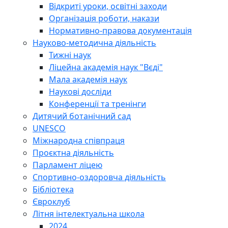
Відкриті уроки, освітні заходи
Організація роботи, накази
Нормативно-правова документація
Науково-методична діяльність
Тижні наук
Ліцейна академія наук "Вєді"
Мала академія наук
Наукові досліди
Конференції та тренінги
Дитячий ботанічний сад
UNESCO
Міжнародна співпраця
Проєктна діяльність
Парламент ліцею
Спортивно-оздоровча діяльність
Бібліотека
Євроклуб
Літня інтелектуальна школа
2024