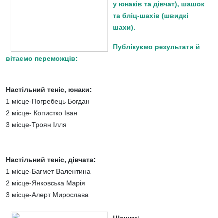
у юнаків та дівчат), шашок
та бліц-шахів (швидкі
шахи).
Публікуємо результати й
вітаємо переможців:
Настільний теніс, юнаки:
1 місце-Погребець Богдан
2 місце- Копистко Іван
3 місце-Троян Ілля
Настільний теніс, дівчата:
1 місце-Багмет Валентина
2 місце-Янковська Марія
3 місце-Алерт Мирослава
Шашки: