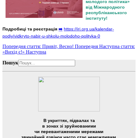
молодого політика»
від Міжнародного
республіканського
інституту!
Подробиці та реєстрація
➡️
https://iri.org.ua/kalendar-
podiy/vidkryto-nabir-u-shkolu-
molodoho-polityka-0
Попередня стаття: Привіт, Весно!
Попередня
Наступна стаття:
«Вихід є!»
Наступна
Пошук
В укриттях, підвалах та
в зонах зі зруйнованими
чи перевантаженими мережами
звичайний дзвінок часто стає неможливим,