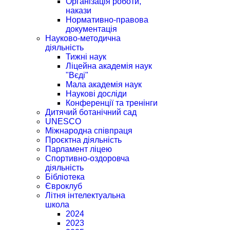
Організація роботи,
накази
Нормативно-правова
документація
Науково-методична
діяльність
Тижні наук
Ліцейна академія наук
"Вєді"
Мала академія наук
Наукові досліди
Конференції та тренінги
Дитячий ботанічний сад
UNESCO
Міжнародна співпраця
Проєктна діяльність
Парламент ліцею
Спортивно-оздоровча
діяльність
Бібліотека
Євроклуб
Літня інтелектуальна
школа
2024
2023