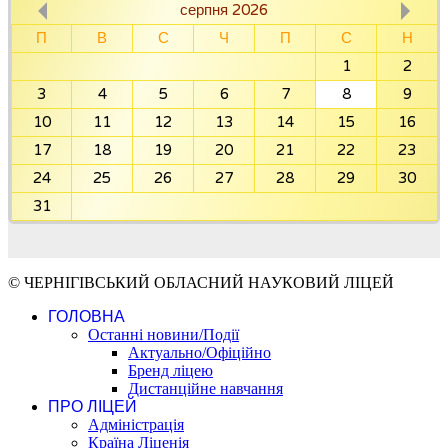
серпня 2026
П
В
С
Ч
П
С
Н
1
2
3
4
5
6
7
8
9
10
11
12
13
14
15
16
17
18
19
20
21
22
23
24
25
26
27
28
29
30
31
© ЧЕРНІГІВСЬКИЙ ОБЛАСНИЙ НАУКОВИЙ ЛІЦЕЙ
ГОЛОВНА
Останні новини/Події
Актуально/Офіційно
Бренд ліцею
Дистанційне навчання
ПРО ЛІЦЕЙ
Адміністрація
Країна Ліценія