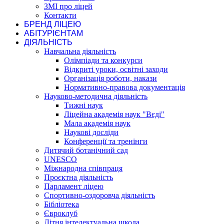
ЗМІ про ліцей
Контакти
БРЕНД ЛІЦЕЮ
АБІТУРІЄНТАМ
ДІЯЛЬНІСТЬ
Навчальна діяльність
Олімпіади та конкурси
Відкриті уроки, освітні заходи
Організація роботи, накази
Нормативно-правова документація
Науково-методична діяльність
Тижні наук
Ліцейна академія наук "Вєді"
Мала академія наук
Наукові досліди
Конференції та тренінги
Дитячий ботанічний сад
UNESCO
Міжнародна співпраця
Проєктна діяльність
Парламент ліцею
Спортивно-оздоровча діяльність
Бібліотека
Євроклуб
Літня інтелектуальна школа