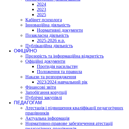
2024
2023
2025
Кабінет психолога
Інноваційна діяльність
Нормативні документи
Позакласна діяльність
2025-2026 н.р.
Публікаційна діяльність
ОФІЦІЙНО
Прозорість та інформаційна відкритість
Офіційні документи
Протидія насильству
Положення та правила
Накази та розпорядження
2023/2024 навчальний рік
Фінансові звіти
Запобігання корупції
Публічні закупівлі
ПЕДАГОГАМ
Атестація і підвишення кваліфікації педагогічних
працівників
Актуальна інформація
Нормативно-правове забезпечення атестації
педагогічних працівників