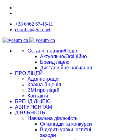
+38 0462 67-45-11
chopl-cn@ukr.net
Останні новини/Події
Актуально/Офіційно
Бренд ліцею
Дистанційне навчання
ПРО ЛІЦЕЙ
Адміністрація
Країна Ліценія
ЗМІ про ліцей
Контакти
БРЕНД ЛІЦЕЮ
АБІТУРІЄНТАМ
ДІЯЛЬНІСТЬ
Навчальна діяльність
Олімпіади та конкурси
Відкриті уроки, освітні
заходи