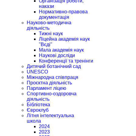
Організація роботи,
накази
Нормативно-правова
документація
Науково-методична
діяльність
Тижні наук
Ліцейна академія наук
"Вєді"
Мала академія наук
Наукові досліди
Конференції та тренінги
Дитячий ботанічний сад
UNESCO
Міжнародна співпраця
Проєктна діяльність
Парламент ліцею
Спортивно-оздоровча
діяльність
Бібліотека
Євроклуб
Літня інтелектуальна
школа
2024
2023