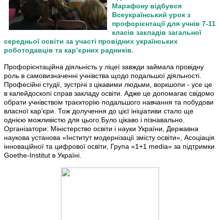
Марафону відбувся
Всеукраїнський урок з
профорієнтації для учнів 7-11
класів закладів загальної
середньої освіти за участі провідних українських
роботодавців та кар’єрних радників.
Профорієнтаційна діяльність у ліцеї завжди займала провідну
роль в самовизначенні учнівства щодо подальшої діяльності.
Професійні студії, зустрічі з цікавими людьми, воркшопи - усе це
в калейдоскопі справ закладу освіти. Адже це допомагає свідомо
обрати учнівством траєкторію подальшого навчання та побудови
власної кар’єри. Тож долучення до цієї ініціативи стало ще
однією можливістю для цього.Було цікаво і пізнавально.
Організатори: Міністерство освіти і науки України, Державна
наукова установа «Інститут модернізації змісту освіти», Асоціація
інноваційної та цифрової освіти, Група «1+1 media» за підтримки
Goethe-Institut в Україні.