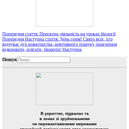
Попередня стаття: Проєктна діяльність на уроках біології
Попередня
Наступна стаття: День генія! Свято всіх, хто
відчуває дух новаторства, невтомного пошуку, прагнення
відкривати, осягати, творити!
Наступна
Пошук
В укриттях, підвалах та
в зонах зі зруйнованими
чи перевантаженими мережами
звичайний дзвінок часто стає неможливим,