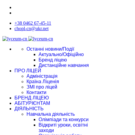
+38 0462 67-45-11
chopl-cn@ukr.net
Останні новини/Події
Актуально/Офіційно
Бренд ліцею
Дистанційне навчання
ПРО ЛІЦЕЙ
Адміністрація
Країна Ліценія
ЗМІ про ліцей
Контакти
БРЕНД ЛІЦЕЮ
АБІТУРІЄНТАМ
ДІЯЛЬНІСТЬ
Навчальна діяльність
Олімпіади та конкурси
Відкриті уроки, освітні
заходи