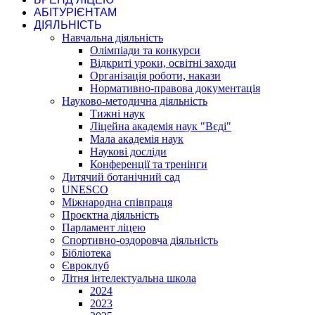
АБІТУРІЄНТАМ
ДІЯЛЬНІСТЬ
Навчальна діяльність
Олімпіади та конкурси
Відкриті уроки, освітні заходи
Організація роботи, накази
Нормативно-правова документація
Науково-методична діяльність
Тижні наук
Ліцейна академія наук "Вєді"
Мала академія наук
Наукові досліди
Конференції та тренінги
Дитячий ботанічний сад
UNESCO
Міжнародна співпраця
Проєктна діяльність
Парламент ліцею
Спортивно-оздоровча діяльність
Бібліотека
Євроклуб
Літня інтелектуальна школа
2024
2023