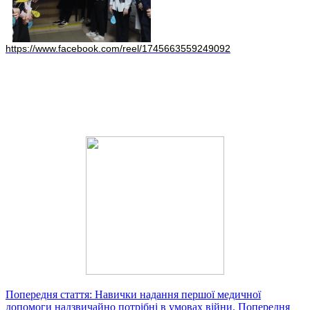
https://www.facebook.com/reel/1745663559249092
Попередня стаття: Навички надання першої медичної
допомоги надзвичайно потрібні в умовах війни.
Попередня