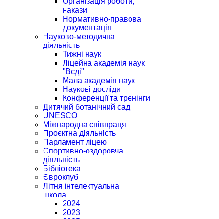
Організація роботи,
накази
Нормативно-правова
документація
Науково-методична
діяльність
Тижні наук
Ліцейна академія наук
"Вєді"
Мала академія наук
Наукові досліди
Конференції та тренінги
Дитячий ботанічний сад
UNESCO
Міжнародна співпраця
Проєктна діяльність
Парламент ліцею
Спортивно-оздоровча
діяльність
Бібліотека
Євроклуб
Літня інтелектуальна
школа
2024
2023