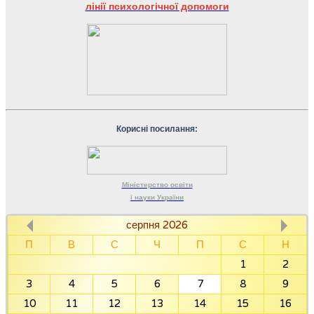
лінії психологічної допомоги
Корисні посилання:
Міністерство
освіти
і науки
України
серпня 2026
П
В
С
Ч
П
С
Н
1
2
3
4
5
6
7
8
9
10
11
12
13
14
15
16