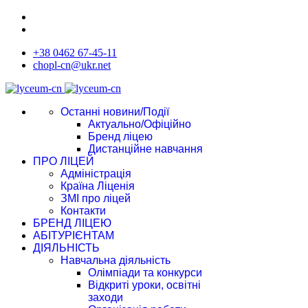
+38 0462 67-45-11
chopl-cn@ukr.net
Останні новини/Події
Актуально/Офіційно
Бренд ліцею
Дистанційне навчання
ПРО ЛІЦЕЙ
Адміністрація
Країна Ліценія
ЗМІ про ліцей
Контакти
БРЕНД ЛІЦЕЮ
АБІТУРІЄНТАМ
ДІЯЛЬНІСТЬ
Навчальна діяльність
Олімпіади та конкурси
Відкриті уроки, освітні
заходи