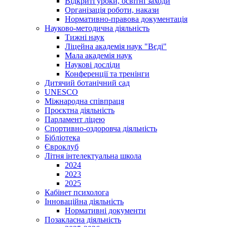
Відкриті уроки, освітні заходи
Організація роботи, накази
Нормативно-правова документація
Науково-методична діяльність
Тижні наук
Ліцейна академія наук "Вєді"
Мала академія наук
Наукові досліди
Конференції та тренінги
Дитячий ботанічний сад
UNESCO
Міжнародна співпраця
Проєктна діяльність
Парламент ліцею
Спортивно-оздоровча діяльність
Бібліотека
Євроклуб
Літня інтелектуальна школа
2024
2023
2025
Кабінет психолога
Інноваційна діяльність
Нормативні документи
Позакласна діяльність