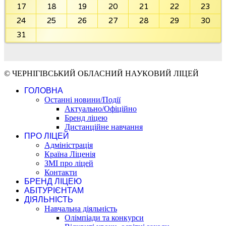
17
18
19
20
21
22
23
24
25
26
27
28
29
30
31
© ЧЕРНІГІВСЬКИЙ ОБЛАСНИЙ НАУКОВИЙ ЛІЦЕЙ
ГОЛОВНА
Останні новини/Події
Актуально/Офіційно
Бренд ліцею
Дистанційне навчання
ПРО ЛІЦЕЙ
Адміністрація
Країна Ліценія
ЗМІ про ліцей
Контакти
БРЕНД ЛІЦЕЮ
АБІТУРІЄНТАМ
ДІЯЛЬНІСТЬ
Навчальна діяльність
Олімпіади та конкурси