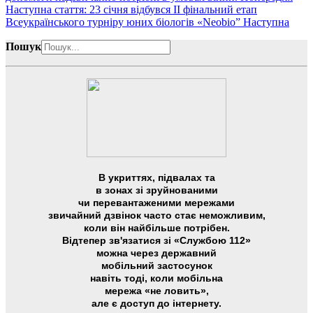
Наступна стаття: 23 січня відбувся ІІ фінальний етап
Всеукраїнського турніру юних біологів «Neobio”
Наступна
Пошук
В укриттях, підвалах та
в зонах зі зруйнованими
чи перевантаженими мережами
звичайний дзвінок часто стає неможливим,
коли він найбільше потрібен.
Відтепер зв'язатися зі «Службою 112»
можна через державний
мобільний застосунок
навіть тоді, коли мобільна
мережа «не ловить»,
але є доступ до інтернету.