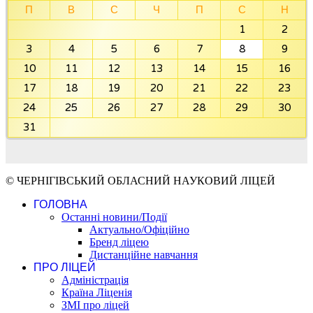
П
В
С
Ч
П
С
Н
1
2
3
4
5
6
7
8
9
10
11
12
13
14
15
16
17
18
19
20
21
22
23
24
25
26
27
28
29
30
31
© ЧЕРНІГІВСЬКИЙ ОБЛАСНИЙ НАУКОВИЙ ЛІЦЕЙ
ГОЛОВНА
Останні новини/Події
Актуально/Офіційно
Бренд ліцею
Дистанційне навчання
ПРО ЛІЦЕЙ
Адміністрація
Країна Ліценія
ЗМІ про ліцей