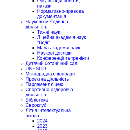
Організація роботи,
накази
Нормативно-правова
документація
Науково-методична
діяльність
Тижні наук
Ліцейна академія наук
"Вєді"
Мала академія наук
Наукові досліди
Конференції та тренінги
Дитячий ботанічний сад
UNESCO
Міжнародна співпраця
Проєктна діяльність
Парламент ліцею
Спортивно-оздоровча
діяльність
Бібліотека
Євроклуб
Літня інтелектуальна
школа
2024
2023