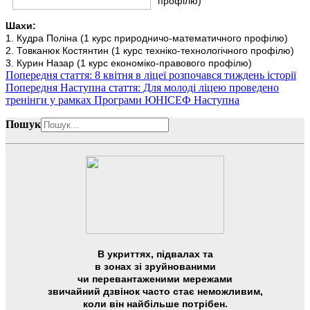
профілю)
Шахи:
1. Кудра Поліна (1 курс природничо-математичного профілю)
2. Товканюк Костянтин (1 курс техніко-технологічного профілю)
3. Курин Назар (1 курс економіко-правового профілю)
Попередня стаття: 8 квітня в ліцеї розпочався тиждень історії
Попередня
Наступна стаття: Для молоді ліцею проведено
тренінги у рамках Програми ЮНІСЕФ
Наступна
Пошук
В укриттях, підвалах та
в зонах зі зруйнованими
чи перевантаженими мережами
звичайний дзвінок часто стає неможливим,
коли він найбільше потрібен.