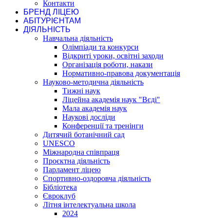
Контакти
БРЕНД ЛІЦЕЮ
АБІТУРІЄНТАМ
ДІЯЛЬНІСТЬ
Навчальна діяльність
Олімпіади та конкурси
Відкриті уроки, освітні заходи
Організація роботи, накази
Нормативно-правова документація
Науково-методична діяльність
Тижні наук
Ліцейна академія наук "Вєді"
Мала академія наук
Наукові досліди
Конференції та тренінги
Дитячий ботанічний сад
UNESCO
Міжнародна співпраця
Проєктна діяльність
Парламент ліцею
Спортивно-оздоровча діяльність
Бібліотека
Євроклуб
Літня інтелектуальна школа
2024