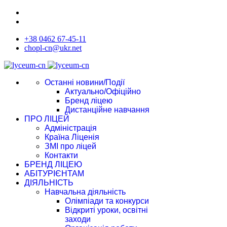
+38 0462 67-45-11
chopl-cn@ukr.net
Останні новини/Події
Актуально/Офіційно
Бренд ліцею
Дистанційне навчання
ПРО ЛІЦЕЙ
Адміністрація
Країна Ліценія
ЗМІ про ліцей
Контакти
БРЕНД ЛІЦЕЮ
АБІТУРІЄНТАМ
ДІЯЛЬНІСТЬ
Навчальна діяльність
Олімпіади та конкурси
Відкриті уроки, освітні
заходи