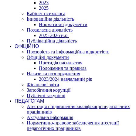
2023
2025
Кабінет психолога
Інноваційна діяльність
Нормативні документи
Позакласна діяльність
2025-2026 н.р.
Публікаційна діяльність
ОФІЦІЙНО
Прозорість та інформаційна відкритість
Офіційні документи
Протидія насильству
Положення та правила
Накази та розпорядження
2023/2024 навчальний рік
Фінансові звіти
Запобігання корупції
Публічні закупівлі
ПЕДАГОГАМ
Атестація і підвишення кваліфікації педагогічних
працівників
Актуальна інформація
Нормативно-правове забезпечення атестації
педагогічних працівників