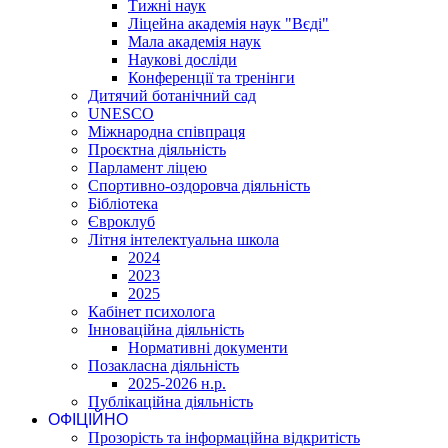
Тижні наук
Ліцейна академія наук "Вєді"
Мала академія наук
Наукові досліди
Конференції та тренінги
Дитячий ботанічний сад
UNESCO
Міжнародна співпраця
Проєктна діяльність
Парламент ліцею
Спортивно-оздоровча діяльність
Бібліотека
Євроклуб
Літня інтелектуальна школа
2024
2023
2025
Кабінет психолога
Інноваційна діяльність
Нормативні документи
Позакласна діяльність
2025-2026 н.р.
Публікаційна діяльність
ОФІЦІЙНО
Прозорість та інформаційна відкритість