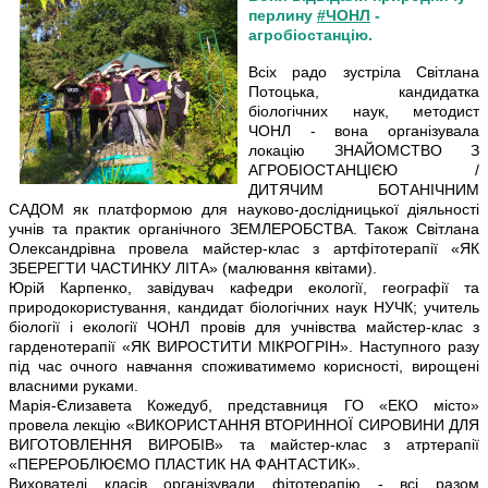
перлину
#ЧОНЛ
-
агробіостанцію.
Всіх радо зустріла Світлана
Потоцька, кандидатка
біологічних наук, методист
ЧОНЛ - вона організувала
локацію ЗНАЙОМСТВО
З
АГРОБІОСТАНЦІЄЮ /
ДИТЯЧИМ БОТАНІЧНИМ
САДОМ як платформою для науково-дослідницької діяльності
учнів та п
рактик органічного ЗЕМЛЕРОБСТВА. Також Світлана
Олександрівна провела майстер-клас з артфітотерапії «ЯК
ЗБЕРЕГТИ ЧАСТИНКУ ЛІТА» (малювання квітами).
Юрій Карпенко, завідувач кафедри екології, географії та
природокористування, кандидат біологічних наук НУЧК; учитель
біології і екології ЧОНЛ провів для учнівства майстер-клас з
гарденотерапії «ЯК ВИРОСТИТИ МІКРОГРІН». Наступного разу
під час очного навчання споживатимемо корисності, вирощені
власними руками.
Марія-Єлизавета Кожедуб, представниця ГО «ЕКО місто»
провела лекцію «ВИКОРИСТАННЯ ВТОРИННОЇ СИРОВИНИ ДЛЯ
ВИГОТОВЛЕННЯ ВИРОБІВ» та майстер-клас з атртерапії
«ПЕРЕРОБЛЮЄМО ПЛАСТИК НА ФАНТАСТИК».
Вихователі класів організували фітотерапію - всі разом