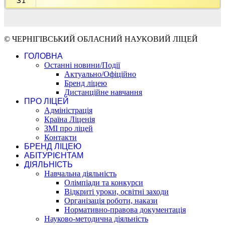
31
© ЧЕРНІГІВСЬКИЙ ОБЛАСНИЙ НАУКОВИЙ ЛІЦЕЙ
ГОЛОВНА
Останні новини/Події
Актуально/Офіційно
Бренд ліцею
Дистанційне навчання
ПРО ЛІЦЕЙ
Адміністрація
Країна Ліценія
ЗМІ про ліцей
Контакти
БРЕНД ЛІЦЕЮ
АБІТУРІЄНТАМ
ДІЯЛЬНІСТЬ
Навчальна діяльність
Олімпіади та конкурси
Відкриті уроки, освітні заходи
Організація роботи, накази
Нормативно-правова документація
Науково-методична діяльність