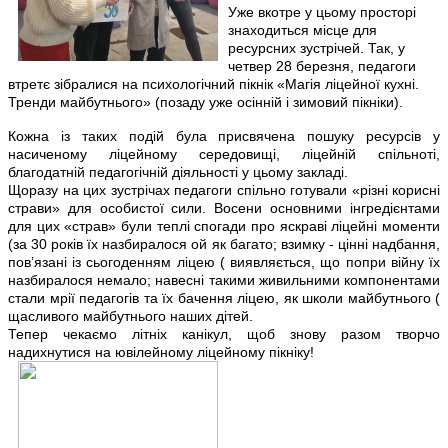
Уже вкотре у цьому просторі
знаходиться місце для
ресурсних зустрічей. Так, у
четвер 28 березня, педагоги
втретє зібралися на психологічний пікнік «Магія ліцейної кухні.
Тренди майбутнього» (позаду уже осінній і зимовий пікніки).
Кожна із таких подій була присвячена пошуку ресурсів у
насиченому ліцейному середовищі, ліцейній спільноті,
благодатній педагогічній діяльності у цьому закладі.
Щоразу на цих зустрічах педагоги спільно готували «різні корисні
страви» для особистої сили. Восени основними інгредієнтами
для цих «страв» були теплі спогади про яскраві ліцейні моменти
(за 30 років їх назбиралося ой як багато; взимку - цінні надбання,
пов’язані із сьогоденням ліцею ( виявляється, що попри війну їх
назбиралося немало; навесні такими живильними компонентами
стали мрії педагогів та їх бачення ліцею, як школи майбутнього (
щасливого майбутнього наших дітей.
Тепер чекаємо літніх канікул, щоб знову разом творчо
надихнутися на ювілейному ліцейному пікніку!