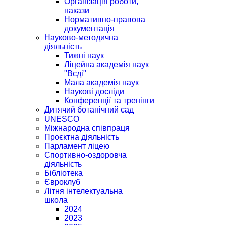
Організація роботи,
накази
Нормативно-правова
документація
Науково-методична
діяльність
Тижні наук
Ліцейна академія наук
"Вєді"
Мала академія наук
Наукові досліди
Конференції та тренінги
Дитячий ботанічний сад
UNESCO
Міжнародна співпраця
Проєктна діяльність
Парламент ліцею
Спортивно-оздоровча
діяльність
Бібліотека
Євроклуб
Літня інтелектуальна
школа
2024
2023