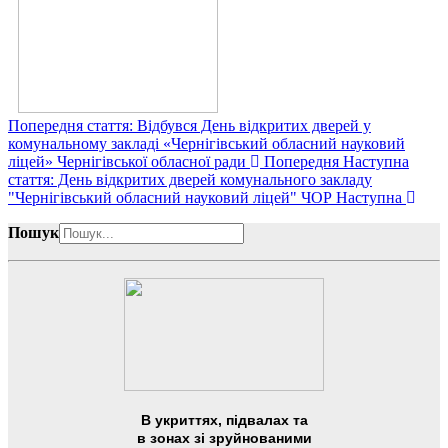
Попередня стаття: Відбувся День відкритих дверей у
комунальному закладі «Чернігівський обласний науковий
ліцей» Чернігівської обласної ради
Попередня
Наступна
стаття: День відкритих дверей комунального закладу
"Чернігівський обласний науковий ліцей" ЧОР
Наступна
Пошук
В укриттях, підвалах та
в зонах зі зруйнованими