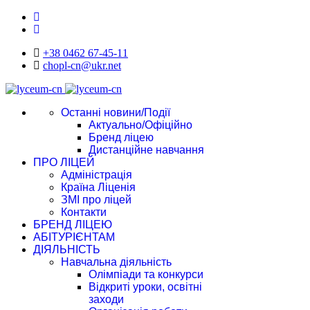
+38 0462 67-45-11
chopl-cn@ukr.net
Останні новини/Події
Актуально/Офіційно
Бренд ліцею
Дистанційне навчання
ПРО ЛІЦЕЙ
Адміністрація
Країна Ліценія
ЗМІ про ліцей
Контакти
БРЕНД ЛІЦЕЮ
АБІТУРІЄНТАМ
ДІЯЛЬНІСТЬ
Навчальна діяльність
Олімпіади та конкурси
Відкриті уроки, освітні
заходи