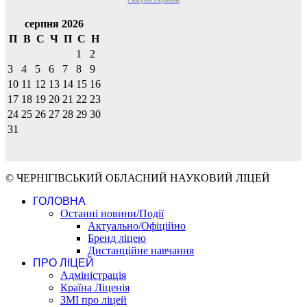
серпня 2026
П
В
С
Ч
П
С
Н
1
2
3
4
5
6
7
8
9
10
11
12
13
14
15
16
17
18
19
20
21
22
23
24
25
26
27
28
29
30
31
© ЧЕРНІГІВСЬКИЙ ОБЛАСНИЙ НАУКОВИЙ ЛІЦЕЙ
ГОЛОВНА
Останні новини/Події
Актуально/Офіційно
Бренд ліцею
Дистанційне навчання
ПРО ЛІЦЕЙ
Адміністрація
Країна Ліценія
ЗМІ про ліцей