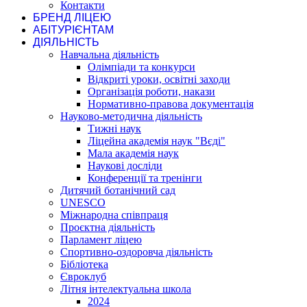
Контакти
БРЕНД ЛІЦЕЮ
АБІТУРІЄНТАМ
ДІЯЛЬНІСТЬ
Навчальна діяльність
Олімпіади та конкурси
Відкриті уроки, освітні заходи
Організація роботи, накази
Нормативно-правова документація
Науково-методична діяльність
Тижні наук
Ліцейна академія наук "Вєді"
Мала академія наук
Наукові досліди
Конференції та тренінги
Дитячий ботанічний сад
UNESCO
Міжнародна співпраця
Проєктна діяльність
Парламент ліцею
Спортивно-оздоровча діяльність
Бібліотека
Євроклуб
Літня інтелектуальна школа
2024