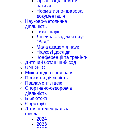
Організація роботи,
накази
Нормативно-правова
документація
Науково-методична
діяльність
Тижні наук
Ліцейна академія наук
"Вєді"
Мала академія наук
Наукові досліди
Конференції та тренінги
Дитячий ботанічний сад
UNESCO
Міжнародна співпраця
Проєктна діяльність
Парламент ліцею
Спортивно-оздоровча
діяльність
Бібліотека
Євроклуб
Літня інтелектуальна
школа
2024
2023