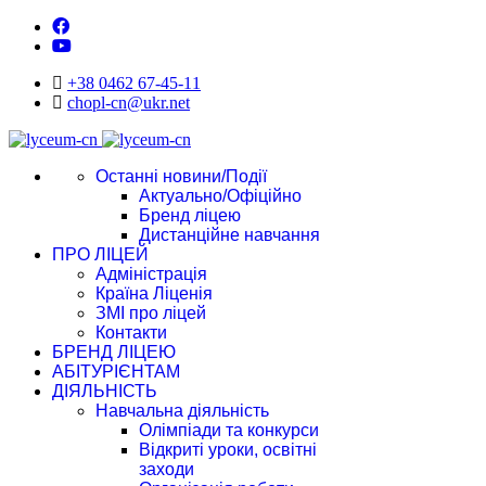
+38 0462 67-45-11
chopl-cn@ukr.net
Останні новини/Події
Актуально/Офіційно
Бренд ліцею
Дистанційне навчання
ПРО ЛІЦЕЙ
Адміністрація
Країна Ліценія
ЗМІ про ліцей
Контакти
БРЕНД ЛІЦЕЮ
АБІТУРІЄНТАМ
ДІЯЛЬНІСТЬ
Навчальна діяльність
Олімпіади та конкурси
Відкриті уроки, освітні
заходи