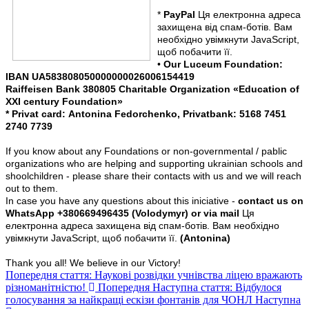
*
PayPal
Ця електронна адреса
захищена від спам-ботів. Вам
необхідно увімкнути JavaScript,
щоб побачити її.
•
Our Luceum Foundation:
IBAN UA583808050000000026006154419
Raiffeisen Bank 380805 Charitable Organization «Education of
ХХІ century Foundation»
* Privat card: Аntonina Fedorchenko, Privatbank: 5168 7451
2740 7739
If you know about any Foundations or non-governmental / pablic
organizations who are helping and supporting ukrainian schools and
shoolchildren - please share their contacts with us and we will reach
out to them.
In case you have any questions about this iniciative -
contact us on
WhatsApp +380669496435 (Volodymyr) or via mail
Ця
електронна адреса захищена від спам-ботів. Вам необхідно
увімкнути JavaScript, щоб побачити її.
(Antonina)
Thank you all! We believe in our Victory!
Попередня стаття: Наукові розвідки учнівства ліцею вражають
різноманітністю!
Попередня
Наступна стаття: Відбулося
голосування за найкращі ескізи фонтанів для ЧОНЛ
Наступна