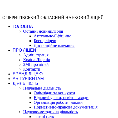
© ЧЕРНІГІВСЬКИЙ ОБЛАСНИЙ НАУКОВИЙ ЛІЦЕЙ
ГОЛОВНА
Останні новини/Події
Актуально/Офіційно
Бренд ліцею
Дистанційне навчання
ПРО ЛІЦЕЙ
Адміністрація
Країна Ліценія
ЗМІ про ліцей
Контакти
БРЕНД ЛІЦЕЮ
АБІТУРІЄНТАМ
ДІЯЛЬНІСТЬ
Навчальна діяльність
Олімпіади та конкурси
Відкриті уроки, освітні заходи
Організація роботи, накази
Нормативно-правова документація
Науково-методична діяльність
Тижні наук