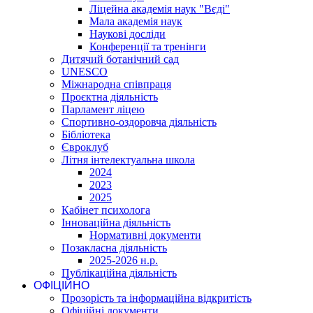
Ліцейна академія наук "Вєді"
Мала академія наук
Наукові досліди
Конференції та тренінги
Дитячий ботанічний сад
UNESCO
Міжнародна співпраця
Проєктна діяльність
Парламент ліцею
Спортивно-оздоровча діяльність
Бібліотека
Євроклуб
Літня інтелектуальна школа
2024
2023
2025
Кабінет психолога
Інноваційна діяльність
Нормативні документи
Позакласна діяльність
2025-2026 н.р.
Публікаційна діяльність
ОФІЦІЙНО
Прозорість та інформаційна відкритість
Офіційні документи