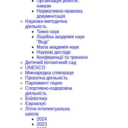
Організація роботи,
накази
Нормативно-правова
документація
Науково-методична
діяльність
Тижні наук
Ліцейна академія наук
"Вєді"
Мала академія наук
Наукові досліди
Конференції та тренінги
Дитячий ботанічний сад
UNESCO
Міжнародна співпраця
Проєктна діяльність
Парламент ліцею
Спортивно-оздоровча
діяльність
Бібліотека
Євроклуб
Літня інтелектуальна
школа
2024
2023