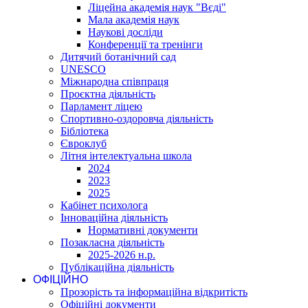
Ліцейна академія наук "Вєді"
Мала академія наук
Наукові досліди
Конференції та тренінги
Дитячий ботанічний сад
UNESCO
Міжнародна співпраця
Проєктна діяльність
Парламент ліцею
Спортивно-оздоровча діяльність
Бібліотека
Євроклуб
Літня інтелектуальна школа
2024
2023
2025
Кабінет психолога
Інноваційна діяльність
Нормативні документи
Позакласна діяльність
2025-2026 н.р.
Публікаційна діяльність
ОФІЦІЙНО
Прозорість та інформаційна відкритість
Офіційні документи