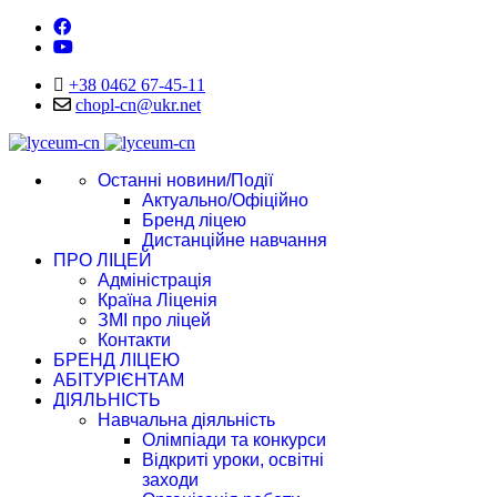
+38 0462 67-45-11
chopl-cn@ukr.net
Останні новини/Події
Актуально/Офіційно
Бренд ліцею
Дистанційне навчання
ПРО ЛІЦЕЙ
Адміністрація
Країна Ліценія
ЗМІ про ліцей
Контакти
БРЕНД ЛІЦЕЮ
АБІТУРІЄНТАМ
ДІЯЛЬНІСТЬ
Навчальна діяльність
Олімпіади та конкурси
Відкриті уроки, освітні
заходи