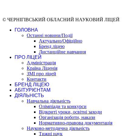
© ЧЕРНІГІВСЬКИЙ ОБЛАСНИЙ НАУКОВИЙ ЛІЦЕЙ
ГОЛОВНА
Останні новини/Події
Актуально/Офіційно
Бренд ліцею
Дистанційне навчання
ПРО ЛІЦЕЙ
Адміністрація
Країна Ліценія
ЗМІ про ліцей
Контакти
БРЕНД ЛІЦЕЮ
АБІТУРІЄНТАМ
ДІЯЛЬНІСТЬ
Навчальна діяльність
Олімпіади та конкурси
Відкриті уроки, освітні заходи
Організація роботи, накази
Нормативно-правова документація
Науково-методична діяльність
Тижні наук