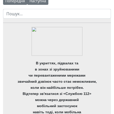
Попередня стаття: В ЧОНЛ розпочався тиждень науки у фізкул
Наступна стаття: Наука – це запорука успішног
Попередня
Наступна
Пошук
В укриттях, підвалах та
в зонах зі зруйнованими
чи перевантаженими мережами
звичайний дзвінок часто стає неможливим,
коли він найбільше потрібен.
Відтепер зв'язатися зі «Службою 112»
можна через державний
мобільний застосунок
навіть тоді, коли мобільна