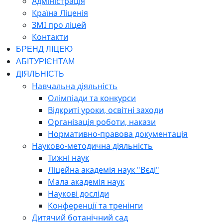
Адміністрація
Країна Ліценія
ЗМІ про ліцей
Контакти
БРЕНД ЛІЦЕЮ
АБІТУРІЄНТАМ
ДІЯЛЬНІСТЬ
Навчальна діяльність
Олімпіади та конкурси
Відкриті уроки, освітні заходи
Організація роботи, накази
Нормативно-правова документація
Науково-методична діяльність
Тижні наук
Ліцейна академія наук "Вєді"
Мала академія наук
Наукові досліди
Конференції та тренінги
Дитячий ботанічний сад