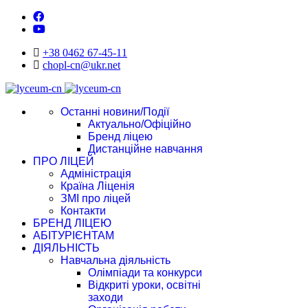
+38 0462 67-45-11
chopl-cn@ukr.net
Останні новини/Події
Актуально/Офіційно
Бренд ліцею
Дистанційне навчання
ПРО ЛІЦЕЙ
Адміністрація
Країна Ліценія
ЗМІ про ліцей
Контакти
БРЕНД ЛІЦЕЮ
АБІТУРІЄНТАМ
ДІЯЛЬНІСТЬ
Навчальна діяльність
Олімпіади та конкурси
Відкриті уроки, освітні
заходи