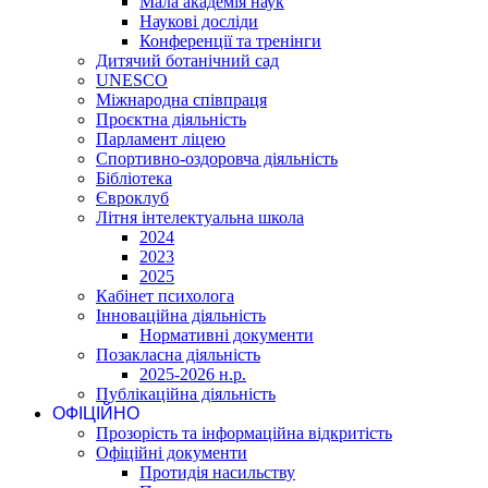
Мала академія наук
Наукові досліди
Конференції та тренінги
Дитячий ботанічний сад
UNESCO
Міжнародна співпраця
Проєктна діяльність
Парламент ліцею
Спортивно-оздоровча діяльність
Бібліотека
Євроклуб
Літня інтелектуальна школа
2024
2023
2025
Кабінет психолога
Інноваційна діяльність
Нормативні документи
Позакласна діяльність
2025-2026 н.р.
Публікаційна діяльність
ОФІЦІЙНО
Прозорість та інформаційна відкритість
Офіційні документи
Протидія насильству