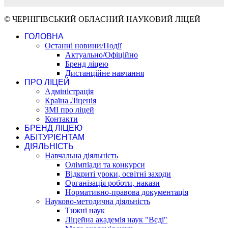
© ЧЕРНІГІВСЬКИЙ ОБЛАСНИЙ НАУКОВИЙ ЛІЦЕЙ
ГОЛОВНА
Останні новини/Події
Актуально/Офіційно
Бренд ліцею
Дистанційне навчання
ПРО ЛІЦЕЙ
Адміністрація
Країна Ліценія
ЗМІ про ліцей
Контакти
БРЕНД ЛІЦЕЮ
АБІТУРІЄНТАМ
ДІЯЛЬНІСТЬ
Навчальна діяльність
Олімпіади та конкурси
Відкриті уроки, освітні заходи
Організація роботи, накази
Нормативно-правова документація
Науково-методична діяльність
Тижні наук
Ліцейна академія наук "Вєді"