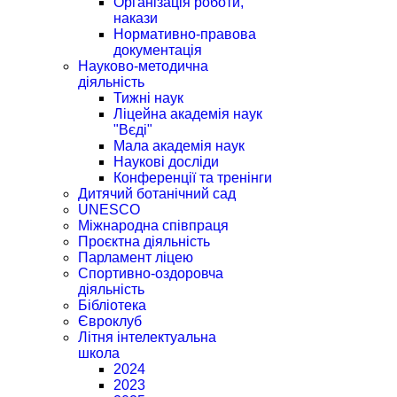
Організація роботи,
накази
Нормативно-правова
документація
Науково-методична
діяльність
Тижні наук
Ліцейна академія наук
"Вєді"
Мала академія наук
Наукові досліди
Конференції та тренінги
Дитячий ботанічний сад
UNESCO
Міжнародна співпраця
Проєктна діяльність
Парламент ліцею
Спортивно-оздоровча
діяльність
Бібліотека
Євроклуб
Літня інтелектуальна
школа
2024
2023