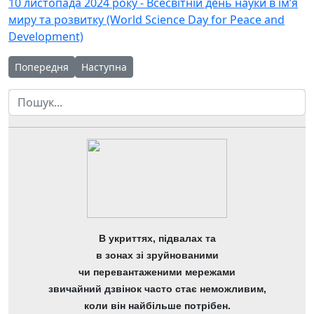
10 листопада 2024 року - Всесвітній день науки в ім’я
миру та розвитку (World Science Day for Peace and
Development)
Попередня стаття: Cтартує Тиждень науки у природничій осві
Наступна стаття: День вишиванки в ЧОНЛ відсвя
Попередня
Наступна
Пошук
В укриттях, підвалах та
в зонах зі зруйнованими
чи перевантаженими мережами
звичайний дзвінок часто стає неможливим,
коли він найбільше потрібен.