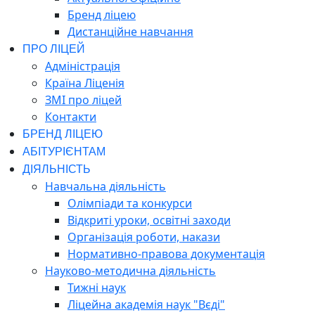
Бренд ліцею
Дистанційне навчання
ПРО ЛІЦЕЙ
Адміністрація
Країна Ліценія
ЗМІ про ліцей
Контакти
БРЕНД ЛІЦЕЮ
АБІТУРІЄНТАМ
ДІЯЛЬНІСТЬ
Навчальна діяльність
Олімпіади та конкурси
Відкриті уроки, освітні заходи
Організація роботи, накази
Нормативно-правова документація
Науково-методична діяльність
Тижні наук
Ліцейна академія наук "Вєді"