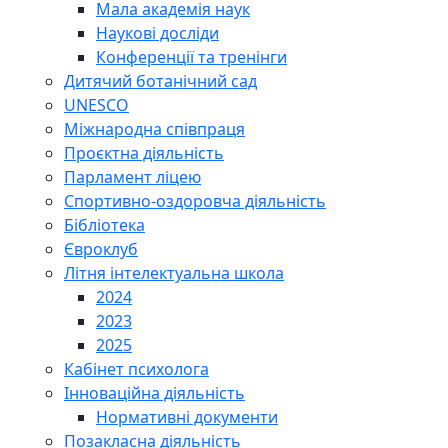
Мала академія наук
Наукові досліди
Конференції та тренінги
Дитячий ботанічний сад
UNESCO
Міжнародна співпраця
Проєктна діяльність
Парламент ліцею
Спортивно-оздоровча діяльність
Бібліотека
Євроклуб
Літня інтелектуальна школа
2024
2023
2025
Кабінет психолога
Інноваційна діяльність
Нормативні документи
Позакласна діяльність