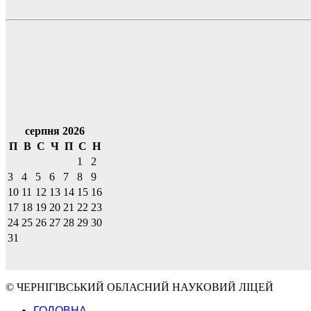
серпня 2026
П
В
С
Ч
П
С
Н
1
2
3
4
5
6
7
8
9
10
11
12
13
14
15
16
17
18
19
20
21
22
23
24
25
26
27
28
29
30
31
© ЧЕРНІГІВСЬКИЙ ОБЛАСНИЙ НАУКОВИЙ ЛІЦЕЙ
ГОЛОВНА