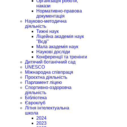
Організація роботи,
накази
Нормативно-правова
документація
Науково-методична
діяльність
Тижні наук
Ліцейна академія наук
"Вєді"
Мала академія наук
Наукові досліди
Конференції та тренінги
Дитячий ботанічний сад
UNESCO
Міжнародна співпраця
Проєктна діяльність
Парламент ліцею
Спортивно-оздоровча
діяльність
Бібліотека
Євроклуб
Літня інтелектуальна
школа
2024
2023