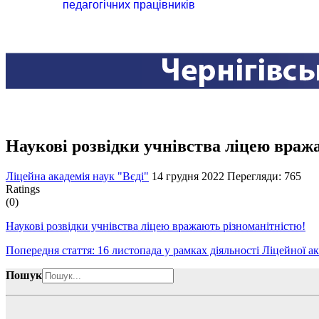
педагогічних працівників
Наукові розвідки учнівства ліцею враж
Ліцейна академія наук "Вєді"
14 грудня 2022
Перегляди: 765
Ratings
(0)
Наукові розвідки учнівства ліцею вражають різноманітністю!
Попередня стаття: 16 листопада у рамках діяльності Ліцейної ак
Пошук