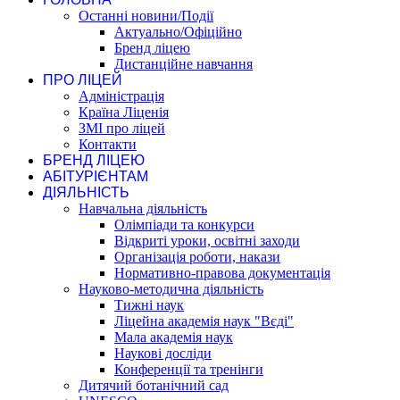
Останні новини/Події
Актуально/Офіційно
Бренд ліцею
Дистанційне навчання
ПРО ЛІЦЕЙ
Адміністрація
Країна Ліценія
ЗМІ про ліцей
Контакти
БРЕНД ЛІЦЕЮ
АБІТУРІЄНТАМ
ДІЯЛЬНІСТЬ
Навчальна діяльність
Олімпіади та конкурси
Відкриті уроки, освітні заходи
Організація роботи, накази
Нормативно-правова документація
Науково-методична діяльність
Тижні наук
Ліцейна академія наук "Вєді"
Мала академія наук
Наукові досліди
Конференції та тренінги
Дитячий ботанічний сад