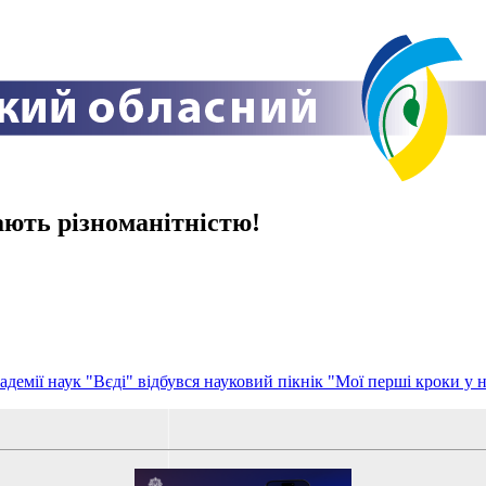
ають різноманітністю!
адемії наук "Вєді" відбувся науковий пікнік "Мої перші кроки у 