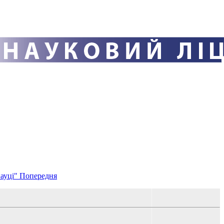
науці"
Попередня