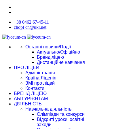
+38 0462 67-45-11
chopl-cn@ukr.net
Останні новини/Події
Актуально/Офіційно
Бренд ліцею
Дистанційне навчання
ПРО ЛІЦЕЙ
Адміністрація
Країна Ліценія
ЗМІ про ліцей
Контакти
БРЕНД ЛІЦЕЮ
АБІТУРІЄНТАМ
ДІЯЛЬНІСТЬ
Навчальна діяльність
Олімпіади та конкурси
Відкриті уроки, освітні
заходи