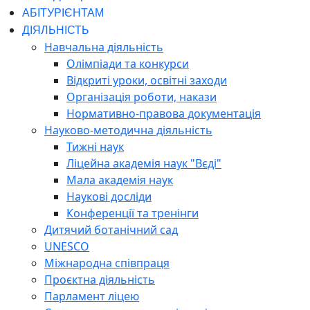
АБІТУРІЄНТАМ
ДІЯЛЬНІСТЬ
Навчальна діяльність
Олімпіади та конкурси
Відкриті уроки, освітні заходи
Організація роботи, накази
Нормативно-правова документація
Науково-методична діяльність
Тижні наук
Ліцейна академія наук "Вєді"
Мала академія наук
Наукові досліди
Конференції та тренінги
Дитячий ботанічний сад
UNESCO
Міжнародна співпраця
Проєктна діяльність
Парламент ліцею