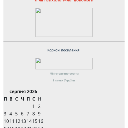
Корисні посилання:
Міністерство
освіти
і науки
України
серпня 2026
П
В
С
Ч
П
С
Н
1
2
3
4
5
6
7
8
9
10
11
12
13
14
15
16