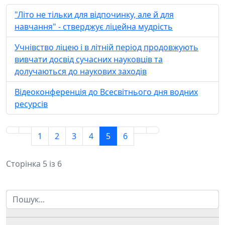
"Літо не тільки для відпочинку, але й для
навчання" - стверджує ліцейна мудрість
Учнівство ліцею і в літній період продовжують
вивчати досвід сучасних науковців та
долучаються до наукових заходів
Відеоконференція до Всесвітнього дня водних
ресурсів
1
2
3
4
5
6
Сторінка 5 із 6
Пошук