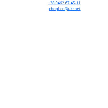
+38 0462 67-45-11
chopl-cn@ukr.net