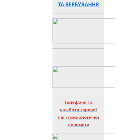
ТА ВЕРБУВАННЯ
Телефони та
чат-боти гарячої
лінії психологічної
допомоги