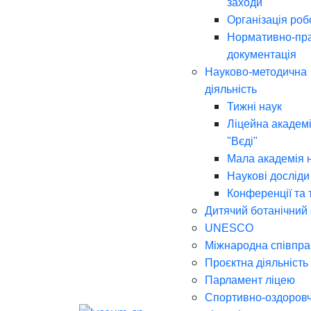
заходи
Організація роб
Нормативно-пр
документація
Науково-методична
діяльність
Тижні наук
Ліцейна академі
"Вєді"
Мала академія 
Наукові досліди
Конференції та 
Дитячий ботанічний
UNESCO
Міжнародна співпра
Проєктна діяльність
Парламент ліцею
Спортивно-оздоров