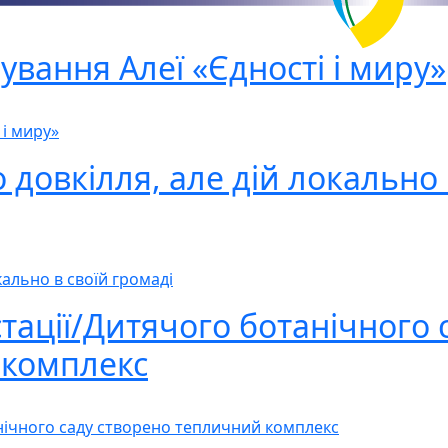
вання Алеї «Єдності і миру»
і миру»
довкілля, але дій локально 
кально в своїй громаді
стації/Дитячого ботанічного 
 комплекс
анічного саду створено тепличний комплекс