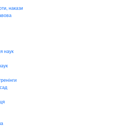
оти, накази
авова
я наук
наук
тренінги
 сад
ця
ча