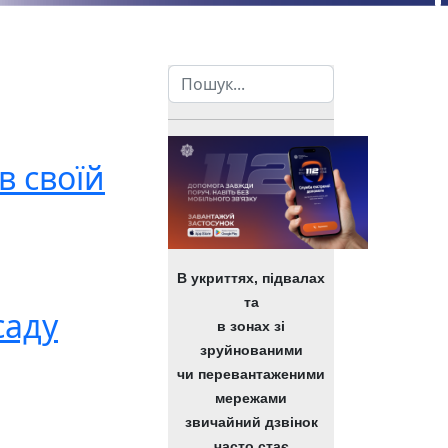
Пошук
в своїй
В укриттях, підвалах
та
саду
в зонах зі
зруйнованими
чи перевантаженими
мережами
звичайний дзвінок
часто стає