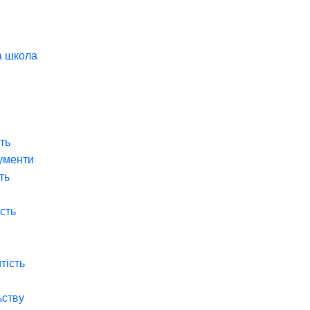
а школа
ть
ументи
ть
ість
тість
ьству