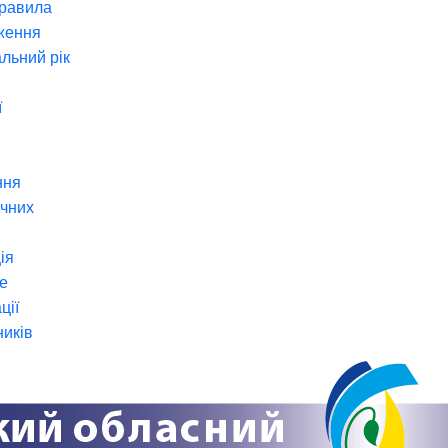
правила
ження
льний рік
ї
ння
ічних
ія
е
ції
ників