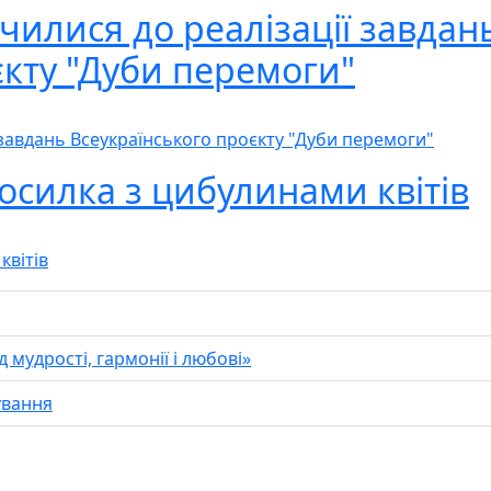
чилися до реалізації завдан
єкту "Дуби перемоги"
 завдань Всеукраїнського проєкту "Дуби перемоги"
силка з цибулинами квітів
квітів
мудрості, гармонії і любові»
ування