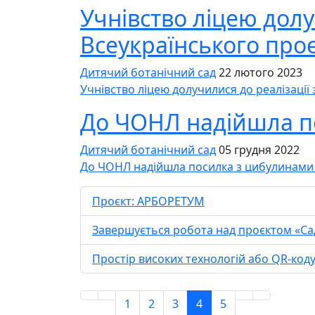
Учнівство ліцею долу
Всеукраїнського про
Дитячий ботанічний сад
22 лютого 2023
Учнівство ліцею долучилися до реалізації
До ЧОНЛ надійшла по
Дитячий ботанічний сад
05 грудня 2022
До ЧОНЛ надійшла посилка з цибулинами 
Проєкт: АРБОРЕТУМ
Завершується робота над проєктом «Сад 
Простір високих технологій або QR-код
1
2
3
4
5