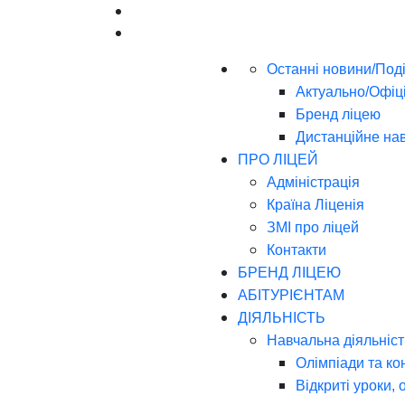
Останні новини/Поді
Актуально/Офіц
Бренд ліцею
Дистанційне на
ПРО ЛІЦЕЙ
Адміністрація
Країна Ліценія
ЗМІ про ліцей
Контакти
БРЕНД ЛІЦЕЮ
АБІТУРІЄНТАМ
ДІЯЛЬНІСТЬ
Навчальна діяльніст
Олімпіади та ко
Відкриті уроки, 