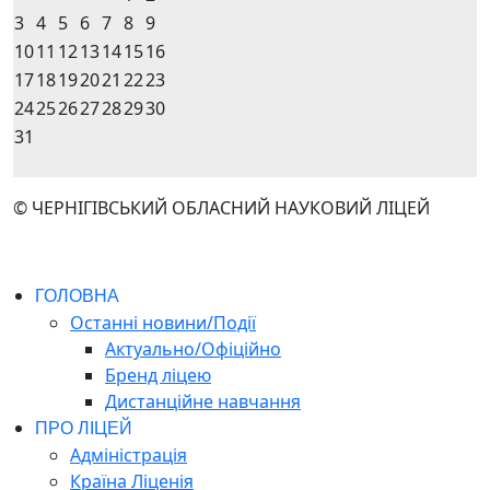
3
4
5
6
7
8
9
10
11
12
13
14
15
16
17
18
19
20
21
22
23
24
25
26
27
28
29
30
31
© ЧЕРНІГІВСЬКИЙ ОБЛАСНИЙ НАУКОВИЙ ЛІЦЕЙ
ГОЛОВНА
Останні новини/Події
Актуально/Офіційно
Бренд ліцею
Дистанційне навчання
ПРО ЛІЦЕЙ
Адміністрація
Країна Ліценія