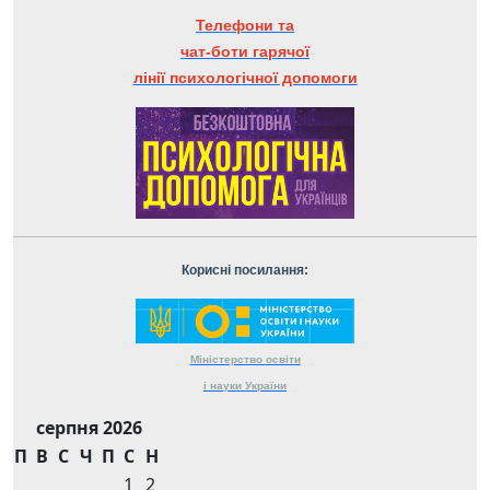
Телефони та
чат-боти гарячої
лінії психологічної допомоги
Корисні посилання:
Міністерство
освіти
і науки
України
серпня 2026
П
В
С
Ч
П
С
Н
1
2