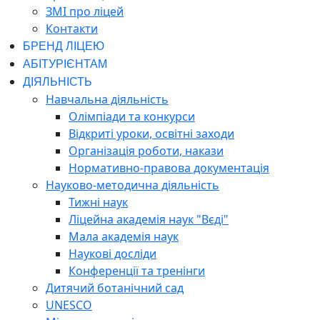
ЗМІ про ліцей
Контакти
БРЕНД ЛІЦЕЮ
АБІТУРІЄНТАМ
ДІЯЛЬНІСТЬ
Навчальна діяльність
Олімпіади та конкурси
Відкриті уроки, освітні заходи
Організація роботи, накази
Нормативно-правова документація
Науково-методична діяльність
Тижні наук
Ліцейна академія наук "Вєді"
Мала академія наук
Наукові досліди
Конференції та тренінги
Дитячий ботанічний сад
UNESCO