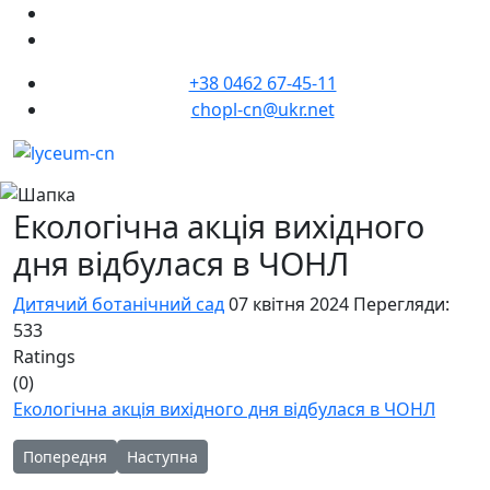
+38 0462 67-45-11
chopl-cn@ukr.net
Екологічна акція вихідного
дня відбулася в ЧОНЛ
Дитячий ботанічний сад
07 квітня 2024
Перегляди:
533
Ratings
(0)
Екологічна акція вихідного дня відбулася в ЧОНЛ
Попередня стаття: У Чернігівському обласному науковому ліц
Наступна стаття: Змістовно, насичено та релак
Попередня
Наступна