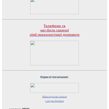
Телефони та
чат-боти гарячої
лінії психологічної допомоги
Корисні посилання:
Міністерство
освіти
і науки
України