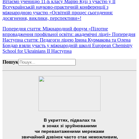
Вітаємо ученицю 11-Б класу Марію Куц з участю у ІІ
Всеукраїнській науково-практичній конференції з
міжнародною участю «Освітній процес сьогодення:
досягнення, виклики, перспективи»!
Попередня стаття: Міжнародний форум «Пілотне
впровадження профільної освіти: академічні ліцеї»
Попередня
Наступна стаття: Педагоги ліцею Ірина Курмакова та Олена
Бондар взяли участь у міжнародній школі European Chemistry
School for Ukrainians II
Наступна
Пошук
В укриттях, підвалах та
в зонах зі зруйнованими
чи перевантаженими мережами
звичайний дзвінок часто стає неможливим,