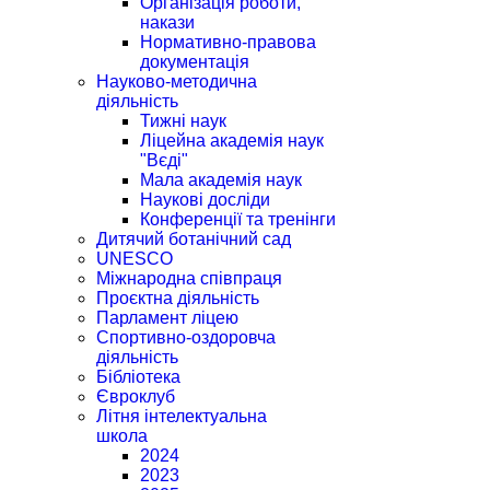
Організація роботи,
накази
Нормативно-правова
документація
Науково-методична
діяльність
Тижні наук
Ліцейна академія наук
"Вєді"
Мала академія наук
Наукові досліди
Конференції та тренінги
Дитячий ботанічний сад
UNESCO
Міжнародна співпраця
Проєктна діяльність
Парламент ліцею
Спортивно-оздоровча
діяльність
Бібліотека
Євроклуб
Літня інтелектуальна
школа
2024
2023