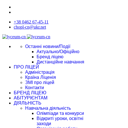
+38 0462 67-45-11
chopl-cn@ukr.net
Останні новини/Події
Актуально/Офіційно
Бренд ліцею
Дистанційне навчання
ПРО ЛІЦЕЙ
Адміністрація
Країна Ліценія
ЗМІ про ліцей
Контакти
БРЕНД ЛІЦЕЮ
АБІТУРІЄНТАМ
ДІЯЛЬНІСТЬ
Навчальна діяльність
Олімпіади та конкурси
Відкриті уроки, освітні
заходи