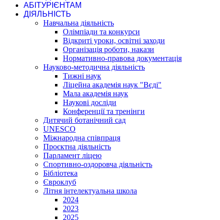
АБІТУРІЄНТАМ
ДІЯЛЬНІСТЬ
Навчальна діяльність
Олімпіади та конкурси
Відкриті уроки, освітні заходи
Організація роботи, накази
Нормативно-правова документація
Науково-методична діяльність
Тижні наук
Ліцейна академія наук "Вєді"
Мала академія наук
Наукові досліди
Конференції та тренінги
Дитячий ботанічний сад
UNESCO
Міжнародна співпраця
Проєктна діяльність
Парламент ліцею
Спортивно-оздоровча діяльність
Бібліотека
Євроклуб
Літня інтелектуальна школа
2024
2023
2025